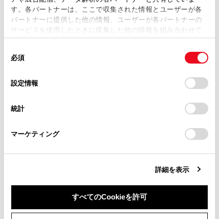
す。各パートナーは、ここで収集された情報とユーザーが各
当サイトの利用、または利用できなかったことにより万一
パートナーに提供した他の情報、ユーザーが各パートナーの
損害が生じても、弊社は一切責任を負いません。
サービスを使用したときに収集した他の情報を組み合わせて
掲載内容は予告なく変更、またはサービスを中止すること
使用することがあります。当ウェブサイトの使用を続行する
があります。
同
とCookie(クッキー)に同意したこととなります。
必須
意
当サイト（取扱説明書）では、利便性向上のためにお客様
の
「すべてのCookieを許可」をクリックすることで、お客様の
合わせて見られているページ
の閲覧履歴、検索履歴を保持しています。削除を希望され
選
デバイスにすべてのCookie(クッキー)が保存されることに同
設定情報
る方は、当社のお客様相談窓口（0800-700-7700）までご
択
意したことになります。Cookie(クッキー)のオプトアウト、
連絡ください。
トランク
設定の変更、同意を撤回したりするにあたっては、当社の
統計
「
Cookie（クッキー）情報の取り扱いについて
お車に関するお問い合わせ・ご相談は
」をご覧くだ
ドア
さい。
https://toyota.jp/faq/?
パワーイージーアクセスシステム／ポジションメモリー／メ
マーケティング
site_domain=default#otoiawase
までお願いします。
モリーコール機能
詳細を表示
このページは役に立ちましたか？
すべてのCookieを許可
同意しない
同意する