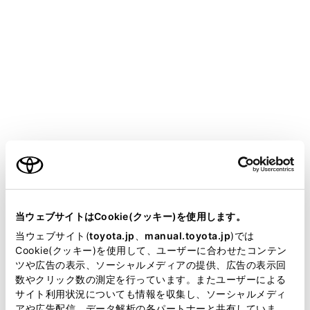
CROWN CROSSOVER
取扱説明書
運転する前に
シートの調整
フロントシート
メニュー
ご利用の条件
シートの前後・上下位置などの調整ができます。
正しい運転姿勢がとれるよう調整してください。
当サイトには、全ての取扱説明書及び補足資料、正誤表等
が掲載されているわけではありません。
（→
正しい運転姿勢をとるには
）
当ウェブサイトはCookie(クッキー)を使用します。
掲載している取扱説明書はお客様の年式に合致しない場合
当ウェブサイト(
toyota.jp
、
manual.toyota.jp
)では
があります。
Cookie(クッキー)を使用して、ユーザーに合わせたコンテン
調整するには
ツや広告の表示、ソーシャルメディアの提供、広告の表示回
取扱説明書は、弊社が著作権その他の知的財産権を保有し
数やクリック数の測定を行っています。またユーザーによる
ます。弊社の許可なく、取扱説明書の一部または全部を、
サイト利用状況についても情報を収集し、ソーシャルメディ
助手席側面スイッチ
複製、複写、改変もしくは配信等することはできません。
アや広告配信、データ解析の各パートナーと共有していま