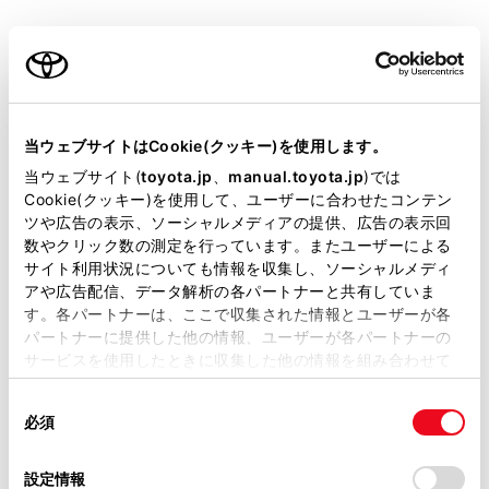
頭から再生します。
ご利用の条件
[
]：再生を一時停止します。
[
]：再生します。
当サイトには、全ての取扱説明書及び補足資料、正誤表等
が掲載されているわけではありません。
当ウェブサイトはCookie(クッキー)を使用します。
[
]：トラックが切りかわります。
掲載している取扱説明書はお客様の年式に合致しない場合
当ウェブサイト(
toyota.jp
、
manual.toyota.jp
)では
[
]：設定可能な項目を表示します。（→
各ソ
があります。
Cookie(クッキー)を使用して、ユーザーに合わせたコンテン
ースの音を調整する
）
ツや広告の表示、ソーシャルメディアの提供、広告の表示回
取扱説明書は、弊社が著作権その他の知的財産権を保有し
数やクリック数の測定を行っています。またユーザーによる
ます。弊社の許可なく、取扱説明書の一部または全部を、
[Android Auto]：Android Autoの画面を表示しま
サイト利用状況についても情報を収集し、ソーシャルメディ
複製、複写、改変もしくは配信等することはできません。
す。
アや広告配信、データ解析の各パートナーと共有していま
す。各パートナーは、ここで収集された情報とユーザーが各
当サイトの利用、または利用できなかったことにより万一
ステアリングスイッチで操作する
パートナーに提供した他の情報、ユーザーが各パートナーの
損害が生じても、弊社は一切責任を負いません。
サービスを使用したときに収集した他の情報を組み合わせて
掲載内容は予告なく変更、またはサービスを中止すること
使用することがあります。当ウェブサイトの使用を続行する
があります。
同
とCookie(クッキー)に同意したこととなります。
必須
意
当サイト（取扱説明書）では、利便性向上のためにお客様
の
「すべてのCookieを許可」をクリックすることで、お客様の
の閲覧履歴、検索履歴を保持しています。削除を希望され
選
デバイスにすべてのCookie(クッキー)が保存されることに同
設定情報
る方は、当社のお客様相談窓口（0800-700-7700）までご