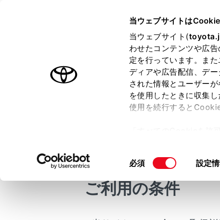
COROLLA TOURING
取扱説明
当ウェブサイトはCooki
万一の場合には
当ウェブサイト(
toyota.
ホーム
わせたコンテンツや広告
水没・
定を行っています。また
はじめに
ディアや広告配信、デー
された情報とユーザーが
安全・安心のために
を使用したときに収集し
走行に関する情報表示
使用を続行するとCook
運転する前に
この車両は
「すべてのCookieを
しないでく
運転
ー)が保存されることに同
に対処して
室内装備・機能
更、同意を撤回したりす
ドアを
同
必須
設定情
マルチメディア
て
」をご覧ください。
意
ドアを
お手入れのしかた
ご利用の条件
の
い。
万一の場合には
選
択
ドアガ
車両情報