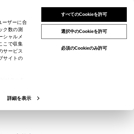
すべてのCookieを許可
、ユーザーに合
ック数の測
選択中のCookieを許可
ーシャルメ
ここで収集
必須のCookieのみ許可
のサービス
ブサイトの
路または冠水のおそれがある道路は、走行
ie(クッキ
に留まると危険です。落ち着いて次のよう
、設定の変
扱いについ
詳細を表示
ガラスを開けて避難経路を確保してくださ