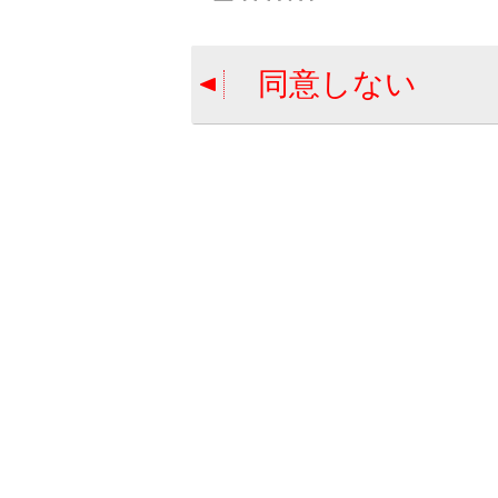
警告
走行
同意しない
冠水
流か
合わせて見ら
バッテリーが
警告メッセー
警告灯がつい