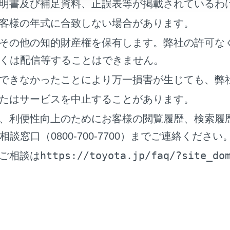
明書及び補足資料、正誤表等が掲載されているわ
よりドアおよびドアガラスを開けることができない場合、落ち
客様の年式に合致しない場合があります。
るのを待ってからドアを開けて車外に出てください。
その他の知的財産権を保有します。弊社の許可な
水位がドア高さの半分を超えると、水圧で車内からドアを開け
くは配信等することはできません。
できなかったことにより万一損害が生じても、弊
たはサービスを中止することがあります。
がフロアを超えると
、利便性向上のためにお客様の閲覧履歴、検索履
がフロアを超えて時間が経過すると、電気装置が損傷し、パワ
窓口（0800-700-7700）までご連絡ください
ンが停止し、車が移動できなくなるおそれがあります。
https://toyota.jp/faq/?site_do
ご相談は
脱出用ハンマー
の使用について
せガラスは、緊急脱出用ハンマー
で割ることができません。
車両のドアガラスとリヤウインドウガラスに合わせガラスは使