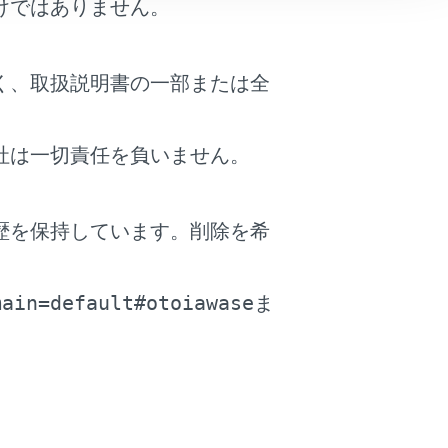
けではありません。
着いて車内外の水圧差がなくなるまで車内が
く、取扱説明書の一部または全
ることができなくなります。
社は一切責任を負いません。
歴を保持しています。削除を希
ーウインドウが作動しなくなったり、エ
。
main=default#otoiawase
ま
用されていません。