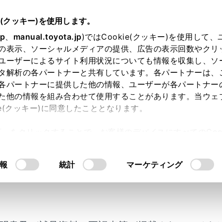
書
e(クッキー)を使用します。
まず初めに
jp
、
manual.toyota.jp
)ではCookie(クッキー)を使用して
の表示、ソーシャルメディアの提供、広告の表示回数やクリ
冠水したときは
ユーザーによるサイト利用状況についても情報を収集し、ソ
タ解析の各パートナーと共有しています。各パートナーは、
各パートナーに提供した他の情報、ユーザーが各パートナー
た他の情報を組み合わせて使用することがあります。当ウェ
ie(クッキー)に同意したこととなります。
水深が深い道路を走行できるように設計されていません。冠水
許可」をクリックすることで、お客様のデバイスにすべてのCook
ださい。車両が水没や漂流することが予想される場合は、車内
意したことになります。Cookie(クッキー)のオプトアウト
ください。
るにあたっては、当社の「
Cookie（クッキー）情報の取り
開けることができる場合、ドアを開けて車外に出てください。
報
統計
マーケティング
開けることができない場合、パワーウインドウスイッチでドア
ラスが開けられる場合、窓から車外に出てください。