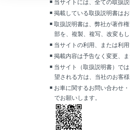
当サイトには、全ての取扱説
こんなときは
水没に
掲載している取扱説明書はお
浸水す
ブックマーク
取扱説明書は、弊社が著作権
車外の
あとで読む
部を、複製、複写、改変もし
PDFで見る
当サイトの利用、または利用
知識
車両
掲載内容は予告なく変更、ま
マルチメディア
水位
当サイト（取扱説明書）では
水位
画面表示設定
望される方は、当社のお客様相談
ンジ
個人情報の取扱いについて
お車に関するお問い合わせ・
緊急
サイト利用について
でお願いします。
合わ
お問い合わせ
この