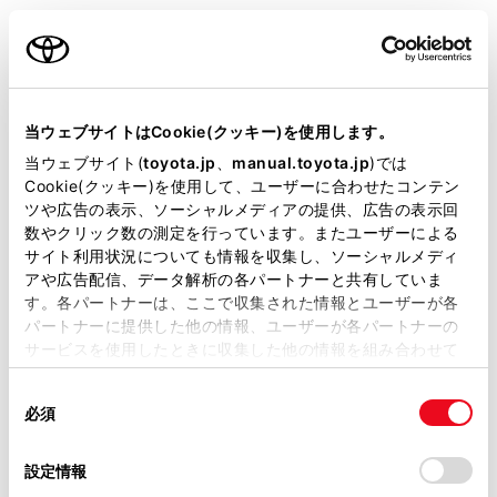
マルチメディア装着車：認証デバイスの割り当て／削
ご利用の条件
除、ドライバー名の設定、初期化方法、運転者の手動切
りかえ、記憶してあるドライバーの削除については別冊
「マルチメディア取扱書」を参照してください。
当サイトには、全ての取扱説明書及び補足資料、正誤表等
が掲載されているわけではありません。
当ウェブサイトはCookie(クッキー)を使用します。
掲載している取扱説明書はお客様の年式に合致しない場合
当ウェブサイト(
toyota.jp
、
manual.toyota.jp
)では
割り当てる認証デバイスの種類
があります。
Cookie(クッキー)を使用して、ユーザーに合わせたコンテン
ツや広告の表示、ソーシャルメディアの提供、広告の表示回
取扱説明書は、弊社が著作権その他の知的財産権を保有し
数やクリック数の測定を行っています。またユーザーによる
再生される機能
ます。弊社の許可なく、取扱説明書の一部または全部を、
サイト利用状況についても情報を収集し、ソーシャルメディ
複製、複写、改変もしくは配信等することはできません。
アや広告配信、データ解析の各パートナーと共有していま
電子キーの割り当て登録・削除（マルチメディ
す。各パートナーは、ここで収集された情報とユーザーが各
当サイトの利用、または利用できなかったことにより万一
ア非装着車）
パートナーに提供した他の情報、ユーザーが各パートナーの
損害が生じても、弊社は一切責任を負いません。
サービスを使用したときに収集した他の情報を組み合わせて
掲載内容は予告なく変更、またはサービスを中止すること
使用することがあります。当ウェブサイトの使用を続行する
運転者の登録名を変更する（マルチメディア非
があります。
同
とCookie(クッキー)に同意したこととなります。
装着車）
必須
意
当サイト（取扱説明書）では、利便性向上のためにお客様
の
「すべてのCookieを許可」をクリックすることで、お客様の
の閲覧履歴、検索履歴を保持しています。削除を希望され
運転者の登録内容を初期化する（マルチメディ
選
デバイスにすべてのCookie(クッキー)が保存されることに同
設定情報
る方は、当社のお客様相談窓口（0800-700-7700）までご
ア非装着車）
択
意したことになります。Cookie(クッキー)のオプトアウト、