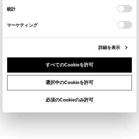
連絡ください。
設定の変更、同意を撤回したりするにあたっては、当社の
統計
「
Cookie（クッキー）情報の取り扱いについて
お車に関するお問い合わせ・ご相談は
」をご覧くだ
運転者を手動で切り替える（マルチメディア非
さい。
https://toyota.jp/faq/?
装着車）
マーケティング
site_domain=default#otoiawase
までお願いします。
詳細を表示
すべてのCookieを許可
合わせて見られているページ
同意しない
同意する
選択中のCookieを許可
スマートエントリー＆スタートシステム
ドア（フロントドア・リヤドア）
必須のCookieのみ許可
ドアミラー
このページは役に立ちましたか？