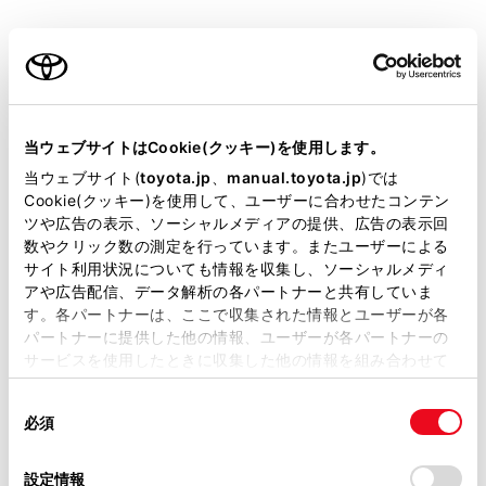
ご利用の条件
当サイトには、全ての取扱説明書及び補足資料、正誤表等
が掲載されているわけではありません。
当ウェブサイトはCookie(クッキー)を使用します。
連絡先を選択します。
掲載している取扱説明書はお客様の年式に合致しない場合
当ウェブサイト(
toyota.jp
、
manual.toyota.jp
)では
があります。
Cookie(クッキー)を使用して、ユーザーに合わせたコンテン
電話番号を選択します。
ツや広告の表示、ソーシャルメディアの提供、広告の表示回
取扱説明書は、弊社が著作権その他の知的財産権を保有し
本機能を利用すると、通話中の相手を保留しま
数やクリック数の測定を行っています。またユーザーによる
ます。弊社の許可なく、取扱説明書の一部または全部を、
す。
サイト利用状況についても情報を収集し、ソーシャルメディ
複製、複写、改変もしくは配信等することはできません。
アや広告配信、データ解析の各パートナーと共有していま
す。各パートナーは、ここで収集された情報とユーザーが各
当サイトの利用、または利用できなかったことにより万一
パートナーに提供した他の情報、ユーザーが各パートナーの
損害が生じても、弊社は一切責任を負いません。
知識
サービスを使用したときに収集した他の情報を組み合わせて
掲載内容は予告なく変更、またはサービスを中止すること
使用することがあります。当ウェブサイトの使用を続行する
があります。
携帯電話会社と割込通話の契約をしている
同
とCookie(クッキー)に同意したこととなります。
必須
意
必要があります。
当サイト（取扱説明書）では、利便性向上のためにお客様
の
「すべてのCookieを許可」をクリックすることで、お客様の
の閲覧履歴、検索履歴を保持しています。削除を希望され
携帯電話がHFP Ver. 1.5 以上のプロファイル
選
デバイスにすべてのCookie(クッキー)が保存されることに同
設定情報
る方は、当社のお客様相談窓口（0800-700-7700）までご