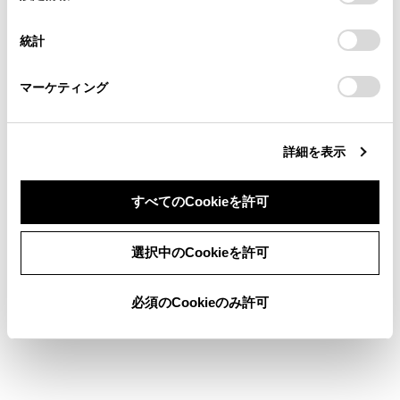
択
に対応していない場合は、割込通話できま
意したことになります。Cookie(クッキー)のオプトアウト、
連絡ください。
設定の変更、同意を撤回したりするにあたっては、当社の
せん。
統計
「
Cookie（クッキー）情報の取り扱いについて
お車に関するお問い合わせ・ご相談は
」をご覧くだ
携帯電話の機種や契約内容によっては、本
さい。
https://toyota.jp/faq/?
機能が利用できない場合があります。
マーケティング
site_domain=default#otoiawase
までお願いします。
詳細を表示
すべてのCookieを許可
合わせて見られているページ
同意しない
同意する
選択中のCookieを許可
ハンズフリー電話についての留意事項
必須のCookieのみ許可
ハンズフリー電話を切りかえる
連絡先データの転送