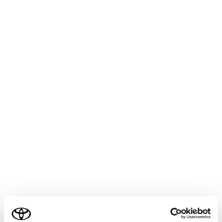
ETC カードのデータが読み出せない
ETC カード挿入時：
ETC カード以外を挿入した
03
挿入する向き（前後表裏）が正しくない
ETC カードが汚れている
エンジンスイッチ＜パワースイッチ＞をACC 
時：
04
ETC/ETC2.0 ユニットの故障
ETC カード挿入時：
ETC カード以外を挿入した
05
ご利用の条件
ETC カード認証エラー