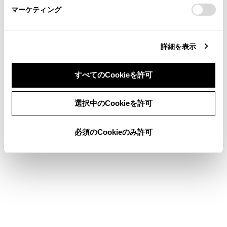
エンジンスイッチ＜パワースイッチ＞をACC 
マーケティング
site_domain=default#otoiawase
までお願いします。
時／ETC カード挿入時：
80
アンテナの接続がはずれている
詳細を表示
知識
すべてのCookieを許可
以下の設定にした場合は、エラーが発生し
同意しない
同意する
選択中のCookieを許可
ても音声案内は出力されません。
ETC/ETC2.0 ユニットからブザー音のみが
必須のCookieのみ許可
出力されます。
ETCの設定画面で、音声設定の[ETC 料金
／情報通知]を「OFF」に設定したとき
音設定画面で、「システム音量」を「0」
に設定したとき