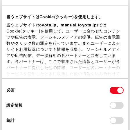
当サイトには、全ての取扱説明書及び補足資料、正誤表等
料金所通過時／高速道路走行時：
が掲載されているわけではありません。
当ウェブサイトはCookie(クッキー)を使用します。
06
ETC/ETC2.0 ユニットと路側無線装置との
掲載している取扱説明書はお客様の年式に合致しない場合
当ウェブサイト(
toyota.jp
、
manual.toyota.jp
)では
ラー
があります。
Cookie(クッキー)を使用して、ユーザーに合わせたコンテン
ツや広告の表示、ソーシャルメディアの提供、広告の表示回
取扱説明書は、弊社が著作権その他の知的財産権を保有し
料金所通過時／高速道路走行時：
数やクリック数の測定を行っています。またユーザーによる
ます。弊社の許可なく、取扱説明書の一部または全部を、
サイト利用状況についても情報を収集し、ソーシャルメディ
07
ETC/ETC2.0 ユニットと路側無線装置との
複製、複写、改変もしくは配信等することはできません。
アや広告配信、データ解析の各パートナーと共有していま
ラー
す。各パートナーは、ここで収集された情報とユーザーが各
当サイトの利用、または利用できなかったことにより万一
パートナーに提供した他の情報、ユーザーが各パートナーの
損害が生じても、弊社は一切責任を負いません。
サービスを使用したときに収集した他の情報を組み合わせて
掲載内容は予告なく変更、またはサービスを中止すること
使用することがあります。当ウェブサイトの使用を続行する
があります。
同
とCookie(クッキー)に同意したこととなります。
料金所通過時：
必須
意
当サイト（取扱説明書）では、利便性向上のためにお客様
11
の
「すべてのCookieを許可」をクリックすることで、お客様の
ETC カードにデータの書き込みができない
の閲覧履歴、検索履歴を保持しています。削除を希望され
選
デバイスにすべてのCookie(クッキー)が保存されることに同
設定情報
る方は、当社のお客様相談窓口（0800-700-7700）までご
択
意したことになります。Cookie(クッキー)のオプトアウト、
連絡ください。
設定の変更、同意を撤回したりするにあたっては、当社の
統計
「
Cookie（クッキー）情報の取り扱いについて
お車に関するお問い合わせ・ご相談は
」をご覧くだ
さい。
https://toyota.jp/faq/?