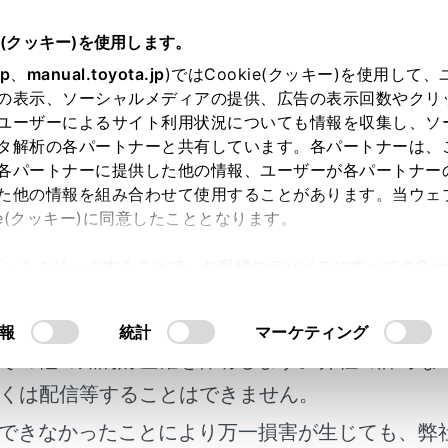
書
e(クッキー)を使用します。
ETC の利用
ETC のサービス概要
jp
、
manual.toyota.jp
)ではCookie(クッキー)を使用して
の表示、ソーシャルメディアの提供、広告の表示回数やクリ
 サービスについて
ユーザーによるサイト利用状況についても情報を収集し、ソ
タ解析の各パートナーと共有しています。各パートナーは、
各パートナーに提供した他の情報、ユーザーが各パートナー
た他の情報を組み合わせて使用することがあります。当ウェ
ie(クッキー)に同意したこととなります。
ectronic Toll Collection）サービスは、有料道路の通
許可」をクリックすることで、お客様のデバイスにすべてのCook
路側無線装置と車両のETC/ETC2.0 ユニットとの間で通信
明書及び補足資料、正誤表等が掲載されているわ
意したことになります。Cookie(クッキー)のオプトアウト
とし口座から後日引き落とされます。
るにあたっては、当社の「
Cookie（クッキー）情報の取り
客様の年式に合致しない場合があります。
報
統計
マーケティング
その他の知的財産権を保有します。弊社の許可な
利用する前に
くは配信等することはできません。
できなかったことにより万一損害が生じても、弊