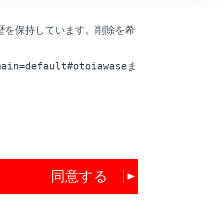
歴を保持しています。削除を希
は役に立ちましたか？
。
main=default#otoiawase
ま
はい
いいえ
同意する