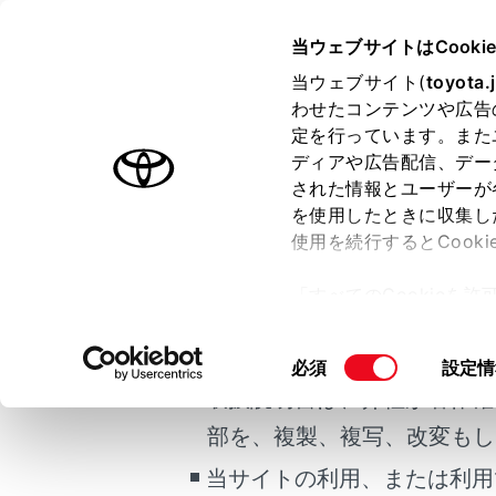
COROLLA TOURING
取扱説明
当ウェブサイトはCooki
マルチメディア
当ウェブサイト(
toyota.
ホーム
わせたコンテンツや広告
ETC
定を行っています。また
はじめに
ディアや広告配信、デー
された情報とユーザーが
安全・安心のために
を使用したときに収集し
ご利用の条件
走行に関する情報表示
使用を続行するとCook
運転する前に
ETC（El
「すべてのCookieを
ステムです。
運転
当サイトには、全ての取扱説
ー)が保存されることに同
ドの引き落
室内装備・機能
更、同意を撤回したりす
掲載している取扱説明書はお
同
必須
設定情
マルチメディア
て
」をご覧ください。
意
取扱説明書は、弊社が著作権
ETC を
お手入れのしかた
の
部を、複製、複写、改変もし
万一の場合には
選
択
当サイトの利用、または利用
車両情報