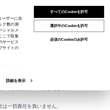
すべてのCookieを許可
、ユーザーに合
ック数の測
選択中のCookieを許可
ーシャルメ
ここで収集
必須のCookieのみ許可
のサービス
ブサイトの
過をスムーズに行うために、自動で料金を精算するシ
ie(クッキ
を行い、料金はお客様が登録されたETC カー
けではありません。
、設定の変
扱いについ
詳細を表示
く、取扱説明書の一部または全
社は一切責任を負いません。