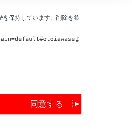
歴を保持しています。削除を希
は役に立ちましたか？
。
main=default#otoiawase
ま
はい
いいえ
同意する