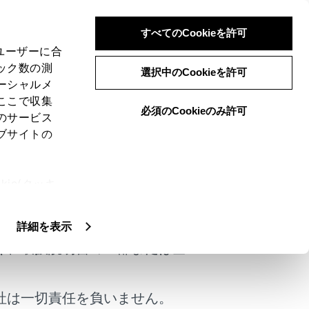
すべてのCookieを許可
、ユーザーに合
ック数の測
選択中のCookieを許可
ーシャルメ
ここで収集
必須のCookieのみ許可
のサービス
ブサイトの
してください。
ie(クッキ
けではありません。
、設定の変
扱いについ
詳細を表示
く、取扱説明書の一部または全
社は一切責任を負いません。