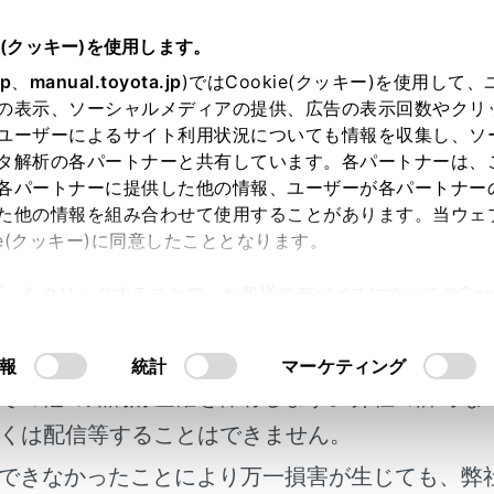
e(クッキー)を使用します。
に
安全にお使いいただくために
jp
、
manual.toyota.jp
)ではCookie(クッキー)を使用して
の表示、ソーシャルメディアの提供、広告の表示回数やクリ
る前に
ユーザーによるサイト利用状況についても情報を収集し、ソ
タ解析の各パートナーと共有しています。各パートナーは、
各パートナーに提供した他の情報、ユーザーが各パートナー
た他の情報を組み合わせて使用することがあります。当ウェ
ie(クッキー)に同意したこととなります。
に運転していただくために、運転する前は必ず次のことを確認
許可」をクリックすることで、お客様のデバイスにすべてのCook
明書及び補足資料、正誤表等が掲載されているわ
意したことになります。Cookie(クッキー)のオプトアウト
るにあたっては、当社の「
Cookie（クッキー）情報の取り
客様の年式に合致しない場合があります。
報
統計
マーケティング
その他の知的財産権を保有します。弊社の許可な
ット
くは配信等することはできません。
できなかったことにより万一損害が生じても、弊