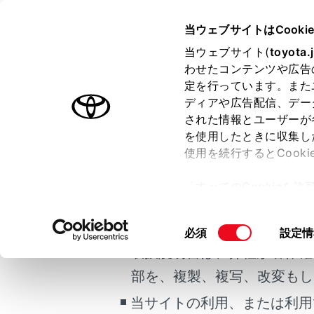
COROLLA HEV
取扱説明書
当ウェブサイトはCooki
安全・安心のため
当ウェブサイト(
toyota.
ホーム
わせたコンテンツや広告
運転す
定を行っています。また
はじめに
ディアや広告配信、デー
された情報とユーザーが
安全・安心のために
メニュー
を使用したときに収集し
ご利用の条件
走行に関する情報表示
使用を続行するとCook
運転する前に
お車を安全
「すべてのCookieを
運転
当サイトには、全ての取扱説
ー)が保存されることに同
室内装備・機能
更、同意を撤回したりす
点検整備
掲載している取扱説明書はお
同
必須
設定情
マルチメディア
て
」をご覧ください。
意
取扱説明書は、弊社が著作権
お手入れのしかた
フロアマ
の
部を、複製、複写、改変もし
万一の場合には
選
択
当サイトの利用、または利用
車両情報