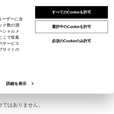
すべてのCookieを許可
、ユーザーに合
ック数の測
選択中のCookieを許可
ーシャルメ
ここで収集
必須のCookieのみ許可
のサービス
ブサイトの
ie(クッキ
、設定の変
扱いについ
詳細を表示
けではありません。