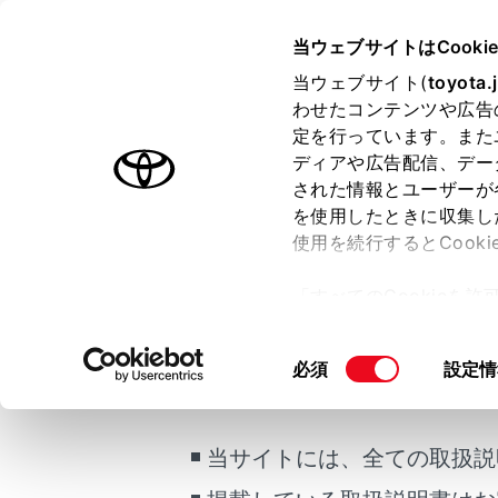
COROLLA HEV
取扱説明書
当ウェブサイトはCooki
マルチメディア
当ウェブサイト(
toyota.
ホーム
わせたコンテンツや広告
Blueto
定を行っています。また
はじめに
ディアや広告配信、デー
された情報とユーザーが
安全・安心のために
を使用したときに収集し
走行に関する情報表示
使用を続行するとCook
運転する前に
登録したBlue
「すべてのCookieを
運転
ー)が保存されることに同
室内装備・機能
メイン
更、同意を撤回したりす
同
必須
設定情
ご利用の条件
マルチメディア
て
」をご覧ください。
サブメニ
意
お手入れのしかた
サブメニ
の
万一の場合には
選
[削除
当サイトには、全ての取扱説
択
車両情報