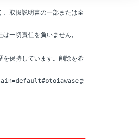
く、取扱説明書の一部または全
社は一切責任を負いません。
歴を保持しています。削除を希
。
main=default#otoiawase
ま
ません。