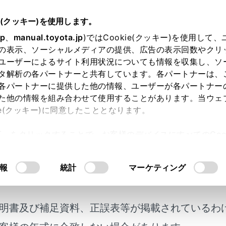
e(クッキー)を使用します。
スマートフォンや通信機器の接続
Bluetooth®機能の使い方
jp
、
manual.toyota.jp
)ではCookie(クッキー)を使用して
の表示、ソーシャルメディアの提供、広告の表示回数やクリ
®
oth
機器の登録を削除する
ユーザーによるサイト利用状況についても情報を収集し、ソ
タ解析の各パートナーと共有しています。各パートナーは、
各パートナーに提供した他の情報、ユーザーが各パートナー
た他の情報を組み合わせて使用することがあります。当ウェ
ie(クッキー)に同意したこととなります。
®
tooth
機器を削除できます。
許可」をクリックすることで、お客様のデバイスにすべてのCook
意したことになります。Cookie(クッキー)のオプトアウト
メニューの[
]にタッチします。
るにあたっては、当社の「
Cookie（クッキー）情報の取り
報
統計
マーケティング
ューの[Bluetooth／機器]にタッチします。
®
ューから削除するBluetooth
機器にタッチします。
]にタッチします。
明書及び補足資料、正誤表等が掲載されているわ