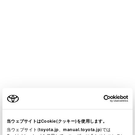
COROLLA HEV
取扱説明書
マルチメディア
ハンズフリー電話
ハンズフリー電話使用上の留意事項
ハンズフリー電話が故障したと
お考えになる前に
メニュー
ご利用の条件
次の症状で気になったりお困りになったときは、考えら
れることと処置を参考に、もう一度確認してください。
当サイトには、全ての取扱説明書及び補足資料、正誤表等
が掲載されているわけではありません。
当ウェブサイトはCookie(クッキー)を使用します。
ハンズフリー電話を使う
掲載している取扱説明書はお客様の年式に合致しない場合
当ウェブサイト(
toyota.jp
、
manual.toyota.jp
)では