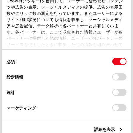
があります。
Cookie(クッキー)を使用して、ユーザーに合わせたコンテン
携帯電話の登録と接続
ツや広告の表示、ソーシャルメディアの提供、広告の表示回
取扱説明書は、弊社が著作権その他の知的財産権を保有し
数やクリック数の測定を行っています。またユーザーによる
ます。弊社の許可なく、取扱説明書の一部または全部を、
サイト利用状況についても情報を収集し、ソーシャルメディ
着信と発信
複製、複写、改変もしくは配信等することはできません。
アや広告配信、データ解析の各パートナーと共有していま
す。各パートナーは、ここで収集された情報とユーザーが各
当サイトの利用、または利用できなかったことにより万一
パートナーに提供した他の情報、ユーザーが各パートナーの
連絡先
損害が生じても、弊社は一切責任を負いません。
サービスを使用したときに収集した他の情報を組み合わせて
掲載内容は予告なく変更、またはサービスを中止すること
使用することがあります。当ウェブサイトの使用を続行する
その他の状況
があります。
同
とCookie(クッキー)に同意したこととなります。
必須
意
当サイト（取扱説明書）では、利便性向上のためにお客様
の
「すべてのCookieを許可」をクリックすることで、お客様の
の閲覧履歴、検索履歴を保持しています。削除を希望され
選
デバイスにすべてのCookie(クッキー)が保存されることに同
設定情報
る方は、当社のお客様相談窓口（0800-700-7700）までご
択
意したことになります。Cookie(クッキー)のオプトアウト、
連絡ください。
設定の変更、同意を撤回したりするにあたっては、当社の
統計
「
Cookie（クッキー）情報の取り扱いについて
お車に関するお問い合わせ・ご相談は
」をご覧くだ
さい。
https://toyota.jp/faq/?
合わせて見られているページ
マーケティング
site_domain=default#otoiawase
までお願いします。
ステアリングスイッチで操作する
ハンズフリー電話についての留意事項
詳細を表示