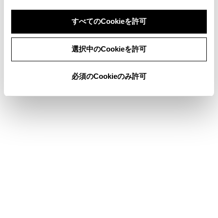
お車を手放すときの注意
すべてのCookieを許可
同意しない
同意する
選択中のCookieを許可
このページは役に立ちましたか？
必須のCookieのみ許可
はい
いいえ
ブックマーク
あとで読む
個人情報の取扱いについて
サイト利用について
お問い合わせ