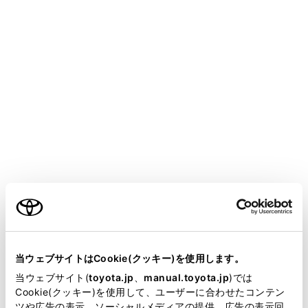
®
®
他の機能でWi-Fi
接続している場合、Wi-Fi
Hotspotは同時に使用できません。
®
接続可能なWi-Fi
機器は最大で5台です。
®
®
Wi-Fi
機器のWi-Fi
機能をONにします。
メインメニューの[
]にタッチします。
サブメニューの[Wi-Fi]にタッチします。
メインエリアの[Hotspot]をONにします。
ご利用の条件
当サイトには、全ての取扱説明書及び補足資料、正誤表等
が掲載されているわけではありません。
当ウェブサイトはCookie(クッキー)を使用します。
掲載している取扱説明書はお客様の年式に合致しない場合
当ウェブサイト(
toyota.jp
、
manual.toyota.jp
)では
があります。
Cookie(クッキー)を使用して、ユーザーに合わせたコンテン
ツや広告の表示、ソーシャルメディアの提供、広告の表示回