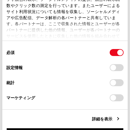
取扱説明書は、弊社が著作権その他の知的財産権を保有し
数やクリック数の測定を行っています。またユーザーによる
ます。弊社の許可なく、取扱説明書の一部または全部を、
サイト利用状況についても情報を収集し、ソーシャルメディ
複製、複写、改変もしくは配信等することはできません。
アや広告配信、データ解析の各パートナーと共有していま
す。各パートナーは、ここで収集された情報とユーザーが各
当サイトの利用、または利用できなかったことにより万一
マルチメディアシステムの設定によってはメッセ
パートナーに提供した他の情報、ユーザーが各パートナーの
損害が生じても、弊社は一切責任を負いません。
ージが表示されます。画面の案内に従って操作し
サービスを使用したときに収集した他の情報を組み合わせて
掲載内容は予告なく変更、またはサービスを中止すること
てください。
使用することがあります。当ウェブサイトの使用を続行する
があります。
同
とCookie(クッキー)に同意したこととなります。
必須
意
®
®
Wi-Fi
機器からマルチメディアシステムのWi-Fi
当サイト（取扱説明書）では、利便性向上のためにお客様
の
「すべてのCookieを許可」をクリックすることで、お客様の
Hotspotに接続します。
の閲覧履歴、検索履歴を保持しています。削除を希望され
選
デバイスにすべてのCookie(クッキー)が保存されることに同
設定情報
る方は、当社のお客様相談窓口（0800-700-7700）までご
®
®
Wi-Fi
機器からの接続は、Wi-Fi
機器に添付の取
択
意したことになります。Cookie(クッキー)のオプトアウト、
連絡ください。
設定の変更、同意を撤回したりするにあたっては、当社の
扱説明書を参照してください。
統計
「
Cookie（クッキー）情報の取り扱いについて
お車に関するお問い合わせ・ご相談は
」をご覧くだ
ネットワーク名はメインエリアのHotspot下部に
さい。
https://toyota.jp/faq/?
表示されます。
マーケティング
site_domain=default#otoiawase
までお願いします。
ネットワークのパスワードはメインエリアに表示
されます。パスワードが長い場合、省略されて表
詳細を表示
示される場合があります。画面にタッチしてパス
ワード編集画面で確認してください。