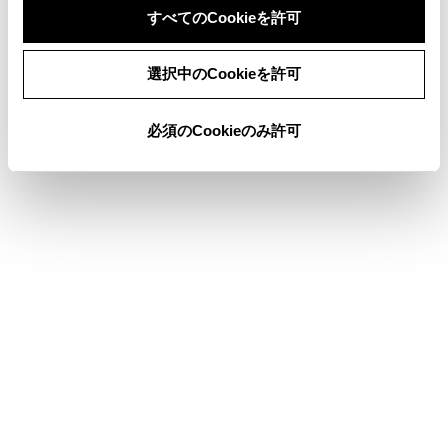
すべてのCookieを許可
同意しない
同意する
選択中のCookieを許可
®
Wi-Fi
Hotspotに簡単設定で接続する
®
必須のCookieのみ許可
Wi-Fi
Hotspotを切断する
合わせて見られているページ
Apple CarPlay/Android Autoが故障したとお考えになる前に
Apple CarPlay/Android Auto使用上の留意事項
Bluetooth®機器をマルチメディアシステムから登録する