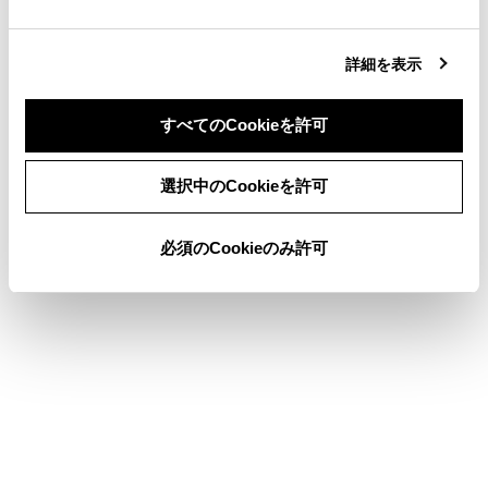
携帯電話の機種によっては、保留できないことがあり
ます。
詳細を表示
[
]：通話画面にもどります。通話を保留したまま
通話画面にもどった場合、再度オプション画面を表示
すべてのCookieを許可
して保留を解除できます。
同意しない
同意する
選択中のCookieを許可
知識
必須のCookieのみ許可
マルチメディアシステムの状態によって
は、通話画面が縮小されたり、表示されな
い場合があります。
携帯電話の機種によっては、通話を切りか
えることができません。
走行中は、ハンズフリー電話での通話から
携帯電話での通話に切りかえることはでき
ません。