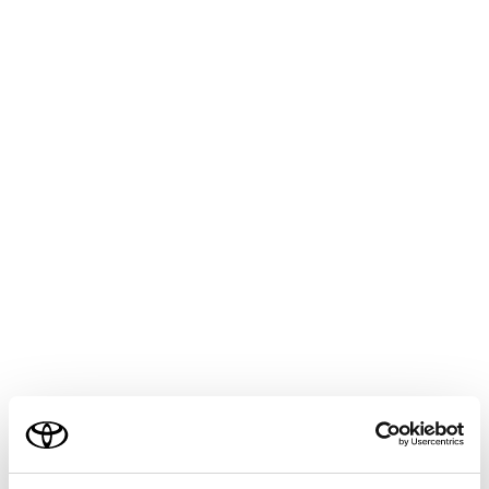
ッチして電話をかけることで、別の相手に電話をかけま
す。
表示された連絡先リスト以外からも電話できます。
[
]：携帯電話とマルチメディアシステムのあいだで、
通話を切りかえることができます。携帯電話で通話中の
ときは、ボタンが青くなります。
[
]：保留中の通話を解除します。保留中のみ表示され
ます。
[
]：通話画面を縮小します。
[
]：メインエリアに通話画面を表示します。
[
]：オプション画面を表示します。 オプション画面で
は次のことができます。
ご利用の条件
当サイトには、全ての取扱説明書及び補足資料、正誤表等