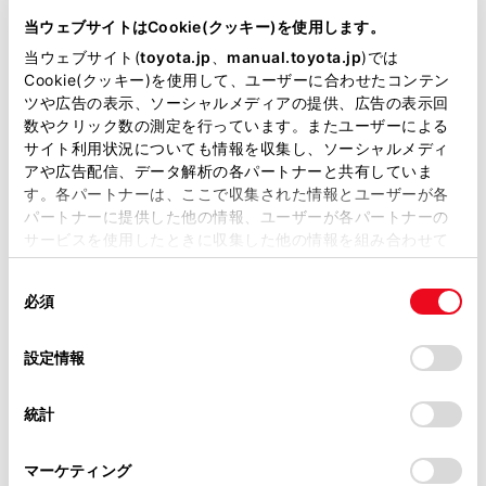
が掲載されているわけではありません。
当ウェブサイトはCookie(クッキー)を使用します。
掲載している取扱説明書はお客様の年式に合致しない場合
当ウェブサイト(
toyota.jp
、
manual.toyota.jp
)では
があります。
Cookie(クッキー)を使用して、ユーザーに合わせたコンテン
ツや広告の表示、ソーシャルメディアの提供、広告の表示回
取扱説明書は、弊社が著作権その他の知的財産権を保有し
数やクリック数の測定を行っています。またユーザーによる
ます。弊社の許可なく、取扱説明書の一部または全部を、
サイト利用状況についても情報を収集し、ソーシャルメディ
複製、複写、改変もしくは配信等することはできません。
アや広告配信、データ解析の各パートナーと共有していま
す。各パートナーは、ここで収集された情報とユーザーが各
当サイトの利用、または利用できなかったことにより万一
パートナーに提供した他の情報、ユーザーが各パートナーの
損害が生じても、弊社は一切責任を負いません。
サービスを使用したときに収集した他の情報を組み合わせて
[送話音量]：送話音量を調整できます。
掲載内容は予告なく変更、またはサービスを中止すること
使用することがあります。当ウェブサイトの使用を続行する
送話音量を変更すると、音質が悪くなることがありま
があります。
同
とCookie(クッキー)に同意したこととなります。
す。
必須
意
当サイト（取扱説明書）では、利便性向上のためにお客様
の
「すべてのCookieを許可」をクリックすることで、お客様の
の閲覧履歴、検索履歴を保持しています。削除を希望され
[ナビ案内音声]
：ナビ案内音声をミュート（消
選
デバイスにすべてのCookie(クッキー)が保存されることに同
設定情報
る方は、当社のお客様相談窓口（0800-700-7700）までご
音）できます。解除するときは、[ナビ案内音声]をON
択
意したことになります。Cookie(クッキー)のオプトアウト、
連絡ください。
にします。
設定の変更、同意を撤回したりするにあたっては、当社の
統計
「
Cookie（クッキー）情報の取り扱いについて
お車に関するお問い合わせ・ご相談は
」をご覧くだ
[保留]：通話を一時的に保留できます。 解除するとき
さい。
https://toyota.jp/faq/?
は、[保留]をOFF にします。
マーケティング
site_domain=default#otoiawase
までお願いします。