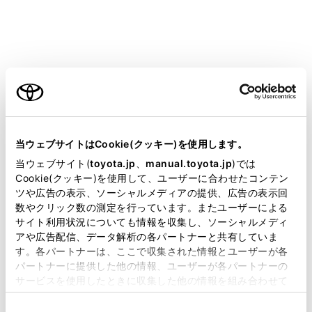
携帯電話がHFP Ver. 1.5 以上のプロファイル
に対応していない場合は、割込通話できま
せん。
ご利用の条件
携帯電話の機種や契約内容によっては、本
機能が利用できない場合があります。
当サイトには、全ての取扱説明書及び補足資料、正誤表等
が掲載されているわけではありません。
当ウェブサイトはCookie(クッキー)を使用します。
掲載している取扱説明書はお客様の年式に合致しない場合
当ウェブサイト(
toyota.jp
、
manual.toyota.jp
)では
があります。
Cookie(クッキー)を使用して、ユーザーに合わせたコンテン
ツや広告の表示、ソーシャルメディアの提供、広告の表示回
取扱説明書は、弊社が著作権その他の知的財産権を保有し
数やクリック数の測定を行っています。またユーザーによる
ます。弊社の許可なく、取扱説明書の一部または全部を、
サイト利用状況についても情報を収集し、ソーシャルメディ
複製、複写、改変もしくは配信等することはできません。
アや広告配信、データ解析の各パートナーと共有していま
す。各パートナーは、ここで収集された情報とユーザーが各
当サイトの利用、または利用できなかったことにより万一
パートナーに提供した他の情報、ユーザーが各パートナーの
損害が生じても、弊社は一切責任を負いません。
サービスを使用したときに収集した他の情報を組み合わせて
掲載内容は予告なく変更、またはサービスを中止すること
使用することがあります。当ウェブサイトの使用を続行する
があります。
同
とCookie(クッキー)に同意したこととなります。