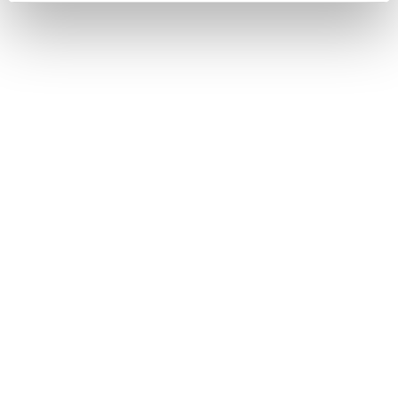
ハンズフリー電話についての留意事項
ステアリングスイッチで操作する
お車を手放すときの注意
このページは役に立ちましたか？
はい
いいえ
ブックマーク
あとで読む