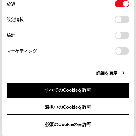
必須
意
割込着信中に、[
]にタッチ、またはステアリング
当サイト（取扱説明書）では、利便性向上のためにお客様
の
「すべてのCookieを許可」をクリックすることで、お客様の
の[
]スイッチを押します。
の閲覧履歴、検索履歴を保持しています。削除を希望され
選
デバイスにすべてのCookie(クッキー)が保存されることに同
設定情報
る方は、当社のお客様相談窓口（0800-700-7700）までご
割込着信に出ると、通話していた相手は保留中に
択
意したことになります。Cookie(クッキー)のオプトアウト、
連絡ください。
設定の変更、同意を撤回したりするにあたっては、当社の
なります。
統計
「
Cookie（クッキー）情報の取り扱いについて
お車に関するお問い合わせ・ご相談は
」をご覧くだ
[通話切り替え]にタッチするごとに通話相手が切
さい。
https://toyota.jp/faq/?
りかわります。
マーケティング
site_domain=default#otoiawase
までお願いします。
詳細を表示
割込着信を拒否する
すべてのCookieを許可
同意しない
同意する
選択中のCookieを許可
合わせて見られているページ
必須のCookieのみ許可