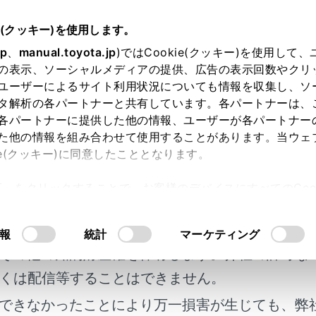
e(クッキー)を使用します。
簡単な点検・部品交換
jp
、
manual.toyota.jp
)ではCookie(クッキー)を使用して
の表示、ソーシャルメディアの提供、広告の表示回数やクリ
シャー液の補充
ユーザーによるサイト利用状況についても情報を収集し、ソ
タ解析の各パートナーと共有しています。各パートナーは、
各パートナーに提供した他の情報、ユーザーが各パートナー
た他の情報を組み合わせて使用することがあります。当ウェ
ie(クッキー)に同意したこととなります。
許可」をクリックすることで、お客様のデバイスにすべてのCook
るには
明書及び補足資料、正誤表等が掲載されているわ
意したことになります。Cookie(クッキー)のオプトアウト
るにあたっては、当社の「
Cookie（クッキー）情報の取り
客様の年式に合致しない場合があります。
報
統計
マーケティング
その他の知的財産権を保有します。弊社の許可な
くは配信等することはできません。
できなかったことにより万一損害が生じても、弊
れているページ
このページ