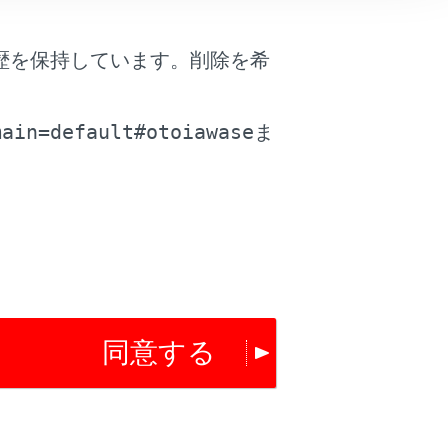
はい
いいえ
歴を保持しています。削除を希
。
main=default#otoiawase
ま
同意する