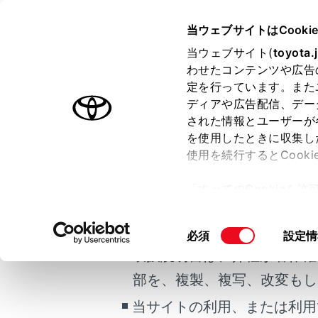
ALPHARD
取扱説明書
当ウェブサイトはCooki
お手入れのしかた
当ウェブサイト(
toyota.
ホーム
わせたコンテンツや広告
ウォッ
定を行っています。また
はじめに
ディアや広告配信、デー
された情報とユーザーが
安全・安心のために
を使用したときに収集し
ご利用の条件
走行に関する情報表示
使用を続行するとCook
運転する前に
「すべてのCookieを
運転
補充をす
当サイトには、全ての取扱説
ー)が保存されることに同
室内装備・機能
更、同意を撤回したりす
掲載している取扱説明書はお
同
必須
設定情
マルチメディア
て
」をご覧ください。
意
取扱説明書は、弊社が著作権
お手入れのしかた
の
部を、複製、複写、改変もし
万一の場合には
選
択
当サイトの利用、または利用
車両情報
合わせて見ら