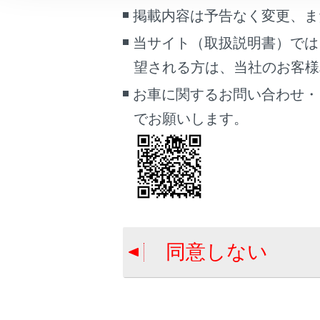
こんなときは
掲載内容は予告なく変更、ま
ボンネット
当サイト（取扱説明書）では
内装の手入れ
ブックマーク
望される方は、当社のお客様相談
タイヤ空気圧
あとで読む
お車に関するお問い合わせ・
PDFで見る
でお願いします。
車両
マルチメディア
画面表示設定
個人情報の取扱いについて
サイト利用について
同意しない
お問い合わせ