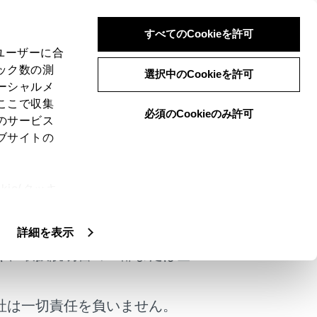
すべてのCookieを許可
、ユーザーに合
ック数の測
選択中のCookieを許可
ーシャルメ
ここで収集
必須のCookieのみ許可
のサービス
ブサイトの
ie(クッキ
けではありません。
、設定の変
扱いについ
詳細を表示
く、取扱説明書の一部または全
社は一切責任を負いません。
は役に立ちましたか？