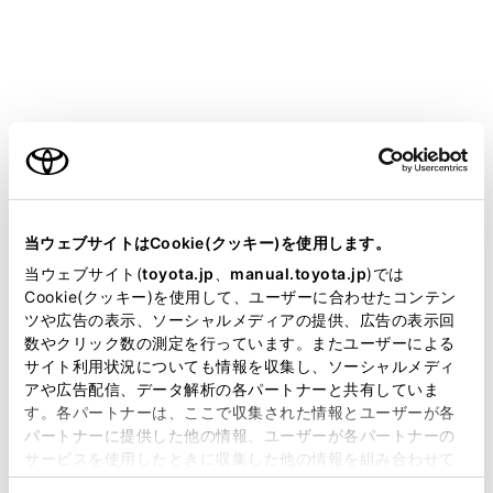
インメントシステム設定画面を表示します。
メインメニューの[
]を選択します。
リヤマルチオペレーションパネルのオーディオ操
作画面で、[メニュー]>[
]の順に選択します。
ご利用の条件
[ワイド設定]を選択します。
お好みの画面モードを選択します。
当サイトには、全ての取扱説明書及び補足資料、正誤表等
が掲載されているわけではありません。
当ウェブサイトはCookie(クッキー)を使用します。
掲載している取扱説明書はお客様の年式に合致しない場合
当ウェブサイト(
toyota.jp
、
manual.toyota.jp
)では
があります。
Cookie(クッキー)を使用して、ユーザーに合わせたコンテン
ツや広告の表示、ソーシャルメディアの提供、広告の表示回
取扱説明書は、弊社が著作権その他の知的財産権を保有し
数やクリック数の測定を行っています。またユーザーによる
ます。弊社の許可なく、取扱説明書の一部または全部を、
サイト利用状況についても情報を収集し、ソーシャルメディ
複製、複写、改変もしくは配信等することはできません。
アや広告配信、データ解析の各パートナーと共有していま
す。各パートナーは、ここで収集された情報とユーザーが各
当サイトの利用、または利用できなかったことにより万一
パートナーに提供した他の情報、ユーザーが各パートナーの
損害が生じても、弊社は一切責任を負いません。
サービスを使用したときに収集した他の情報を組み合わせて
掲載内容は予告なく変更、またはサービスを中止すること
使用することがあります。当ウェブサイトの使用を続行する
[ノーマル]：入力映像をよこ4：たて3の割合で表示