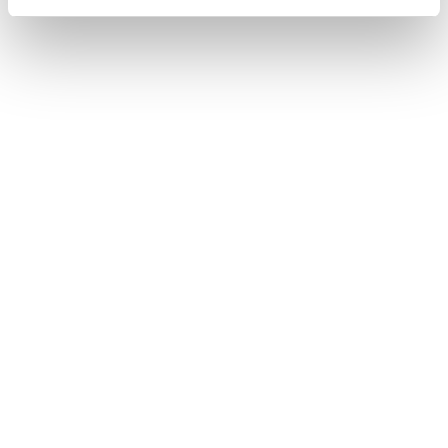
各ソースの音を調整する
画面表示の設定を変更する
画面モードを切りかえる
このページは役に立ちましたか？
はい
いいえ
ブックマーク
あとで読む