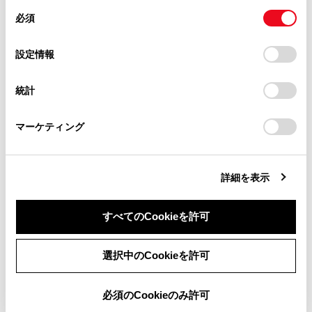
があります。
同
とCookie(クッキー)に同意したこととなります。
します。
必須
意
当サイト（取扱説明書）では、利便性向上のためにお客様
[ワイド1]：入力映像を画面に合わせて拡大して表示
の
「すべてのCookieを許可」をクリックすることで、お客様の
の閲覧履歴、検索履歴を保持しています。削除を希望され
します。
選
デバイスにすべてのCookie(クッキー)が保存されることに同
設定情報
る方は、当社のお客様相談窓口（0800-700-7700）までご
択
[ワイド2]：入力映像を上下左右方向に均等に拡大し
意したことになります。Cookie(クッキー)のオプトアウト、
連絡ください。
設定の変更、同意を撤回したりするにあたっては、当社の
て表示します。
統計
「
Cookie（クッキー）情報の取り扱いについて
お車に関するお問い合わせ・ご相談は
」をご覧くだ
さい。
https://toyota.jp/faq/?
知識
マーケティング
site_domain=default#otoiawase
までお願いします。
映像モードによって設定できる項目は異な
ります。
詳細を表示
すべてのCookieを許可
同意しない
同意する
選択中のCookieを許可
必須のCookieのみ許可
合わせて見られているページ