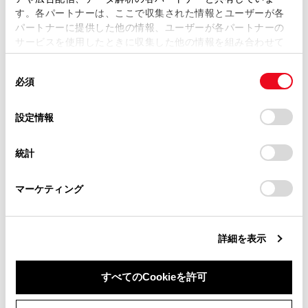
す。各パートナーは、ここで収集された情報とユーザーが各
スマートフォンで表示しているとき、メニューの位置を変更でき
パートナーに提供した他の情報、ユーザーが各パートナーの
ます。
サービスを使用したときに収集した他の情報を組み合わせて
使用することがあります。当ウェブサイトの使用を続行する
ホームに検索ボックスを表示する
同
とCookie(クッキー)に同意したこととなります。
必須
意
の
「すべてのCookieを許可」をクリックすることで、お客様の
表示
非表示
選
デバイスにすべてのCookie(クッキー)が保存されることに同
設定情報
択
意したことになります。Cookie(クッキー)のオプトアウト、
設定の変更、同意を撤回したりするにあたっては、当社の
スマートフォンで表示しているとき、ホーム画面上に検索ボック
統計
「
Cookie（クッキー）情報の取り扱いについて
」をご覧くだ
スを表示できます。
さい。
マーケティング
画面の配色設定
ライト
自動
詳細を表示
ダーク
すべてのCookieを許可
自動選択時のダークモード適用時間を設定できます。
〜