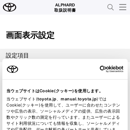
ALPHARD
取扱説明書
画面表示設定
設定項目
文字の大きさ
1
1.2x
1.5x
当ウェブサイトはCookie(クッキー)を使用します。
当ウェブサイト(
toyota.jp
、
manual.toyota.jp
)では
利き手
Cookie(クッキー)を使用して、ユーザーに合わせたコンテン
ツや広告の表示、ソーシャルメディアの提供、広告の表示回
数やクリック数の測定を行っています。またユーザーによる
左利き
右利き
サイト利用状況についても情報を収集し、ソーシャルメディ
アや広告配信、データ解析の各パートナーと共有していま