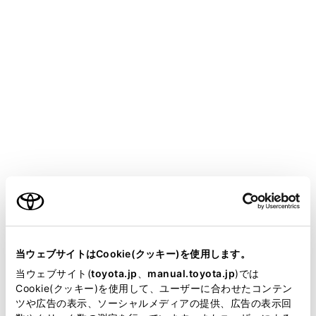
ボタンをタッチするたびに、ガイド線表示モードが
切りかわります。（→
ガイド線表示モードの切りか
え
）
クリアランスソナー
センサーが静止物を検知すると、画面にインジケー
ターが表示され、ブザーが鳴ります。（クリアラン
スソナーについては、別冊「取扱書」をご覧くださ
い。）
RCTA（リヤクロストラフィックアラート）
以下のときに画面にインジケーターが表示されま
ご利用の条件
す。
後側方レーダーが後側方からの接近車両や障害物
を検知したとき
当サイトには、全ての取扱説明書及び補足資料、正誤表等
が掲載されているわけではありません。
当ウェブサイトはCookie(クッキー)を使用します。
（RCTA（リヤクロストラフィックアラート）につ
掲載している取扱説明書はお客様の年式に合致しない場合
当ウェブサイト(
toyota.jp
、
manual.toyota.jp
)では
いては、別冊「取扱書」をご覧ください。）
があります。
Cookie(クッキー)を使用して、ユーザーに合わせたコンテン
ツや広告の表示、ソーシャルメディアの提供、広告の表示回
クリアランスソナー/ RCTA（リヤクロストラフィッ
取扱説明書は、弊社が著作権その他の知的財産権を保有し