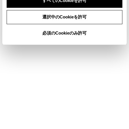
すべてのCookieを許可
像に映し出される障害物の位置は合わない
同意しない
同意する
ことがあります。
選択中のCookieを許可
必須のCookieのみ許可
警告
乗車人数、積載量、路面の勾配などにより、画
面のガイド線の示す位置はかわります。必ず後
方や周囲の安全を直接確認しながら運転してく
ださい。
クリアランスソナー、RCTA（リヤクロストラ
フィックアラート）の表示は、カメラ映像に重
畳して表示しているため、周囲の明るさや色な
どによっては見えにくい場合があります。
ガイド線表示モードの切りかえ