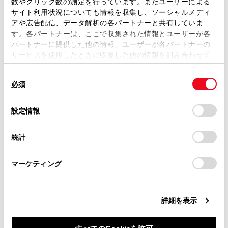
数やクリック数の測定を行っています。またユーザーによる
クアラート）ミュートボタン
ます。弊社の許可なく、取扱説明書の一部または全部を、
サイト利用状況についても情報を収集し、ソーシャルメディ
クリアランスソナー/ RCTA（リヤクロストラフィッ
複製、複写、改変もしくは配信等することはできません。
アや広告配信、データ解析の各パートナーと共有していま
クアラート）の作動音を一時的にミュートします。
す。各パートナーは、ここで収集された情報とユーザーが各
当サイトの利用、または利用できなかったことにより万一
パートナーに提供した他の情報、ユーザーが各パートナーの
音声認識アイコン
損害が生じても、弊社は一切責任を負いません。
サービスを使用したときに収集した他の情報を組み合わせて
エージェント（音声対話サービス）が作動している
掲載内容は予告なく変更、またはサービスを中止すること
使用することがあります。当ウェブサイトの使用を続行する
ときに表示されます。
があります。
同
とCookie(クッキー)に同意したこととなります。
必須
意
当サイト（取扱説明書）では、利便性向上のためにお客様
の
「すべてのCookieを許可」をクリックすることで、お客様の
の閲覧履歴、検索履歴を保持しています。削除を希望され
選
デバイスにすべてのCookie(クッキー)が保存されることに同
知識
設定情報
る方は、当社のお客様相談窓口（0800-700-7700）までご
択
意したことになります。Cookie(クッキー)のオプトアウト、
連絡ください。
設定の変更、同意を撤回したりするにあたっては、当社の
シフトポジションがRのときにカメラスイッ
統計
「
Cookie（クッキー）情報の取り扱いについて
お車に関するお問い合わせ・ご相談は
」をご覧くだ
チを押すと、パノラミックビュー＆ワイド
さい。
https://toyota.jp/faq/?
フロントビューに切りかえできます。
マーケティング
site_domain=default#otoiawase
までお願いします。
バックビュー表示中、表示部にタッチする
ことで、ワイドバックビューに切り替える
詳細を表示
ことができます。
クリアランスソナーの表示位置とカメラ映