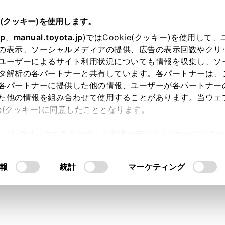
書
e(クッキー)を使用します。
ハンズフリー電話
ハンズフリー電話の変更
jp
、
manual.toyota.jp
)ではCookie(クッキー)を使用して
の表示、ソーシャルメディアの提供、広告の表示回数やクリ
フリー電話を切りかえる
ユーザーによるサイト利用状況についても情報を収集し、ソ
タ解析の各パートナーと共有しています。各パートナーは、
各パートナーに提供した他の情報、ユーザーが各パートナー
た他の情報を組み合わせて使用することがあります。当ウェ
ie(クッキー)に同意したこととなります。
話をハンズフリー電話として接続している場合、それぞれの携
許可」をクリックすることで、お客様のデバイスにすべてのCook
携帯電話を切りかえる機能があります。ハンズフリー電話画面
意したことになります。Cookie(クッキー)のオプトアウト
表示されます。着信などの機能は、選択されていない携帯電話
るにあたっては、当社の「
Cookie（クッキー）情報の取り
報
統計
マーケティング
電話として2台接続するには、ドライバー設定を登録し、登録
ニューの
[‍
‍]
にタッチします。
ッチします。