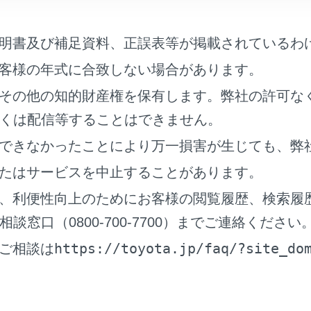
明書及び補足資料、正誤表等が掲載されているわ
客様の年式に合致しない場合があります。
その他の知的財産権を保有します。弊社の許可な
くは配信等することはできません。
い携帯電話を選択します。
着信中、発信中は他の携帯電話を選択できません。
できなかったことにより万一損害が生じても、弊
たはサービスを中止することがあります。
、利便性向上のためにお客様の閲覧履歴、検索履
ンズフリー電話画面以外から電話をかける場合、メイン機器と
窓口（0800-700-7700）までご連絡ください
ずれかのハンズフリー電話で通話している場合、もう一方のハ
https://toyota.jp/faq/?site_do
ご相談は
ずれかのハンズフリー電話で通話しているときに、もう一方の
通話が切れます。
話の着信機能は、選択されていない携帯電話の分も機能します