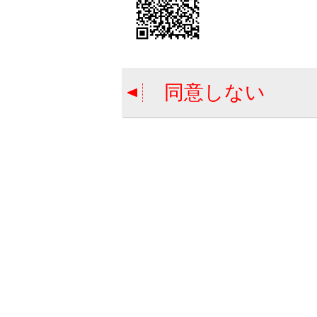
携
関連リンク
同意しない
ドライバーを
ドライバーの
Bluetoot
合わせて見ら
割込着信の電