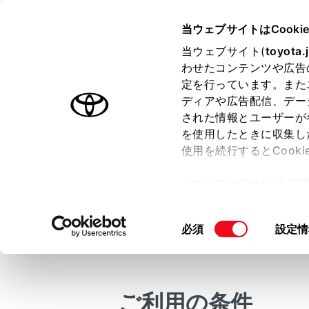
YARIS CROSS HEV
取扱説明
当ウェブサイトはCooki
マルチメディア
当ウェブサイト(
toyota.
ホーム
わせたコンテンツや広告
ハンズ
定を行っています。また
はじめに
ディアや広告配信、デー
された情報とユーザーが
安全・安心のために
を使用したときに収集し
走行に関する情報表示
使用を続行するとCook
運転する前に
2台の携帯電
「すべてのCookieを
は、利用する
運転
ー)が保存されることに同
どのデータが
室内装備・機能
更、同意を撤回したりす
同
必須
設定情
ハンズフリー
マルチメディア
て
」をご覧ください。
意
す。
お手入れのしかた
の
メインメ
万一の場合には
選
択
ご利用の条件
車両情報
[‍機器‍]
にタ