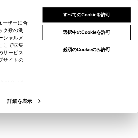
すべてのCookieを許可
、ユーザーに合
ック数の測
選択中のCookieを許可
ーシャルメ
ここで収集
必須のCookieのみ許可
のサービス
ブサイトの
帯電話を利用できます。ハンズフリー電話に
ie(クッキ
では、選択している携帯電話の連絡先や履歴な
、設定の変
も機能します。
扱いについ
詳細を表示
されたドライバーを設定している必要がありま