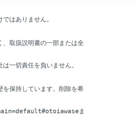
けではありません。
く、取扱説明書の一部または全
社は一切責任を負いません。
歴を保持しています。削除を希
して発信されます。
。
ンズフリー電話からは発信できません。
main=default#otoiawase
ま
ハンズフリー電話の着信に出た場合、最初
。