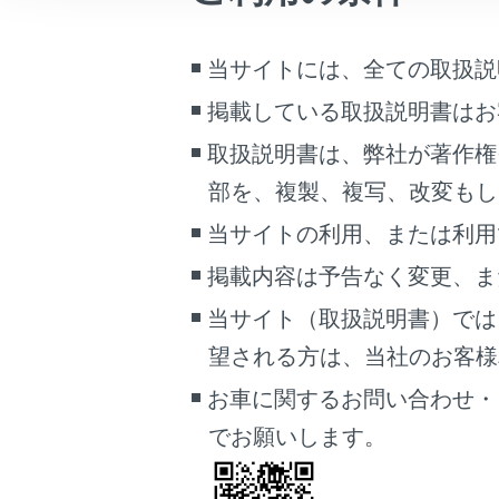
こんなときは
当サイトには、全ての取扱説
ブックマーク
あとで読む
掲載している取扱説明書はお
取扱説明書は、弊社が著作権
PDFで見る
部を、複製、複写、改変もし
車両
使用した
マルチメディア
通話中、
当サイトの利用、または利用
掲載内容は予告なく変更、ま
画面表示設定
知識
当サイト（取扱説明書）では
個人情報の取扱いについて
ハ
望される方は、当社のお客様相談
サイト利用について
い
お問い合わせ
お車に関するお問い合わせ・
い
でお願いします。
の
電