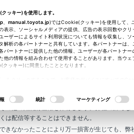
書
e(クッキー)を使用します。
基本操作
ナビゲーションの基本操作
jp
、
manual.toyota.jp
)ではCookie(クッキー)を使用して
の表示、ソーシャルメディアの提供、広告の表示回数やクリ
ーションの基本操作
ユーザーによるサイト利用状況についても情報を収集し、ソ
タ解析の各パートナーと共有しています。各パートナーは、
各パートナーに提供した他の情報、ユーザーが各パートナー
た他の情報を組み合わせて使用することがあります。当ウェ
ie(クッキー)に同意したこととなります。
許可」をクリックすることで、お客様のデバイスにすべてのCook
表示
明書及び補足資料、正誤表等が掲載されているわ
意したことになります。Cookie(クッキー)のオプトアウト
ル（縮尺）の切りかえ
るにあたっては、当社の「
Cookie（クッキー）情報の取り
客様の年式に合致しない場合があります。
報
統計
マーケティング
切りかえ
その他の知的財産権を保有します。弊社の許可な
方
くは配信等することはできません。
できなかったことにより万一損害が生じても、弊