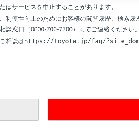
たはサービスを中止することがあります。
、利便性向上のためにお客様の閲覧履歴、検索履
窓口（0800-700-7700）までご連絡ください
れているページ
このページ
https://toyota.jp/faq/?site_do
ご相談は
ーンの操作
る
接続する