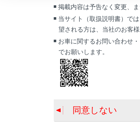
こんなときは
掲載内容は予告なく変更、ま
当サイト（取扱説明書）では
ブックマーク
望される方は、当社のお客様相談
合わせて見ら
あとで読む
お車に関するお問い合わせ・
タッチスクリ
PDFで見る
でお願いします。
音声で操作す
車両
マルチメディア
HDMI機器を
画面表示設定
個人情報の取扱いについて
サイト利用について
同意しない
お問い合わせ