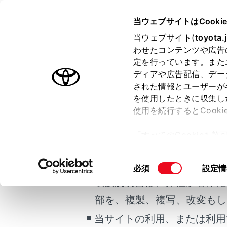
YARIS CROSS HEV
取扱説明
当ウェブサイトはCooki
マルチメディア
当ウェブサイト(
toyota.
ホーム
わせたコンテンツや広告
ナビゲ
定を行っています。また
はじめに
ディアや広告配信、デー
された情報とユーザーが
安全・安心のために
を使用したときに収集し
ご利用の条件
走行に関する情報表示
使用を続行するとCook
運転する前に
地図画面表示
「すべてのCookieを
運転
車の現在地の
当サイトには、全ての取扱説
ー)が保存されることに同
室内装備・機能
地図のスケー
更、同意を撤回したりす
掲載している取扱説明書はお
同
必須
設定情
マルチメディア
て
」をご覧ください。
地図の向きの
意
取扱説明書は、弊社が著作権
お手入れのしかた
地図の動かし
の
部を、複製、複写、改変もし
万一の場合には
選
択
当サイトの利用、または利用
車両情報