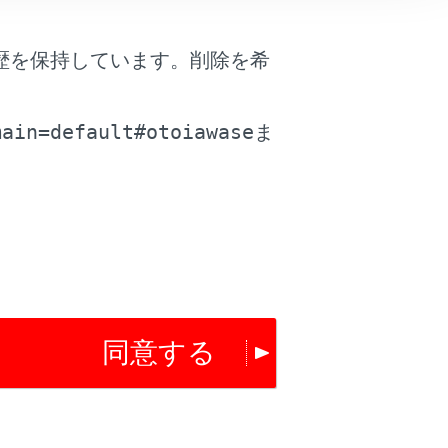
歴を保持しています。削除を希
。
は役に立ちましたか？
main=default#otoiawase
ま
はい
いいえ
同意する