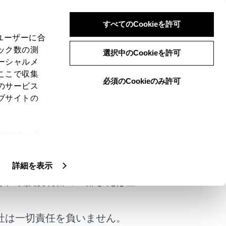
すべてのCookieを許可
、ユーザーに合
ック数の測
選択中のCookieを許可
ーシャルメ
ここで収集
必須のCookieのみ許可
のサービス
ブサイトの
ie(クッキ
けではありません。
、設定の変
扱いについ
詳細を表示
く、取扱説明書の一部または全
社は一切責任を負いません。