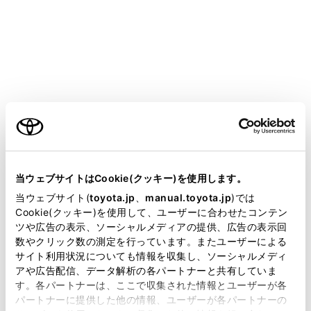
できます。
[‍床下透過の映像表示‍]
床下透過映像表示の設定をON/OFFできます。設
定をON にし、車両を前進もしくは後退すると、
現在の車両位置から撮影された過去のカメラ映像
が車両下に合成表示され、車両下の状況やフロン
ご利用の条件
トタイヤ位置の把握などを補助できます。映像は
パノラミックビュー、サイドクリアランスビュ
ー、コーナリングビューに表示されます。
当サイトには、全ての取扱説明書及び補足資料、正誤表等
が掲載されているわけではありません。
当ウェブサイトはCookie(クッキー)を使用します。
[‍クリアランスソナー3D表示‍]
掲載している取扱説明書はお客様の年式に合致しない場合
クリアランスソナー3D 表示のON/OFFを設定で
当ウェブサイト(
toyota.jp
、
manual.toyota.jp
)では
があります。
Cookie(クッキー)を使用して、ユーザーに合わせたコンテン
きます。
ツや広告の表示、ソーシャルメディアの提供、広告の表示回
取扱説明書は、弊社が著作権その他の知的財産権を保有し
[‍クリアランスソナー検知距離‍]
数やクリック数の測定を行っています。またユーザーによる
ます。弊社の許可なく、取扱説明書の一部または全部を、
サイト利用状況についても情報を収集し、ソーシャルメディ
クリアランスソナーによる障害物検知の開始距離
複製、複写、改変もしくは配信等することはできません。
アや広告配信、データ解析の各パートナーと共有していま
を切りかえることができます。
す。各パートナーは、ここで収集された情報とユーザーが各
当サイトの利用、または利用できなかったことにより万一
パートナーに提供した他の情報、ユーザーが各パートナーの
[‍ボディカラー‍]
損害が生じても、弊社は一切責任を負いません。