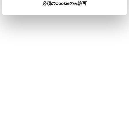
必須のCookieのみ許可
示できません。
関連リンク
クリアランスソナーの検知開始距離を切りかえる
登録した自動表示地点を消去する
クリアランスソナーの検知開始距離を切りかえ
る
登録した自動表示地点を消去する