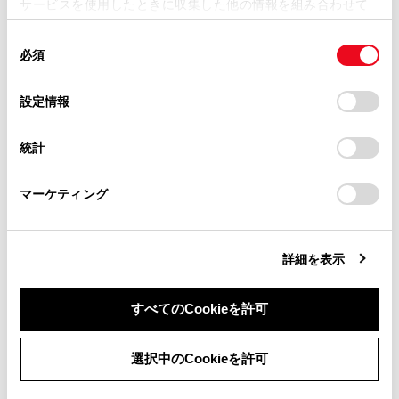
サービスを使用したときに収集した他の情報を組み合わせて
画面に表示される車両のボデーカラーを変更でき
掲載内容は予告なく変更、またはサービスを中止すること
使用することがあります。当ウェブサイトの使用を続行する
ます。
があります。
同
とCookie(クッキー)に同意したこととなります。
必須
意
[‍カメラ映像自動オフ‍]
当サイト（取扱説明書）では、利便性向上のためにお客様
の
「すべてのCookieを許可」をクリックすることで、お客様の
の閲覧履歴、検索履歴を保持しています。削除を希望され
画面タイマー表示のON/OFFを設定できます。
選
デバイスにすべてのCookie(クッキー)が保存されることに同
設定情報
る方は、当社のお客様相談窓口（0800-700-7700）までご
択
意したことになります。Cookie(クッキー)のオプトアウト、
[‍移動物警報‍]
連絡ください。
設定の変更、同意を撤回したりするにあたっては、当社の
移動物警報表示のON/OFFを設定できます。
統計
「
Cookie（クッキー）情報の取り扱いについて
お車に関するお問い合わせ・ご相談は
」をご覧くだ
さい。
https://toyota.jp/faq/?
[‍自動表示モードON時の警報‍]
マーケティング
site_domain=default#otoiawase
までお願いします。
自動表示モードON時の移動物警報表示の
ON/OFFを設定できます。
[‍登録した自動表示地点の消去‍]
詳細を表示
パノラミックビューの自動表示登録をした地点を
消去できます。
すべてのCookieを許可
知識
同意しない
同意する
選択中のCookieを許可
走行中は安全のため、カスタマイズ設定画面を表