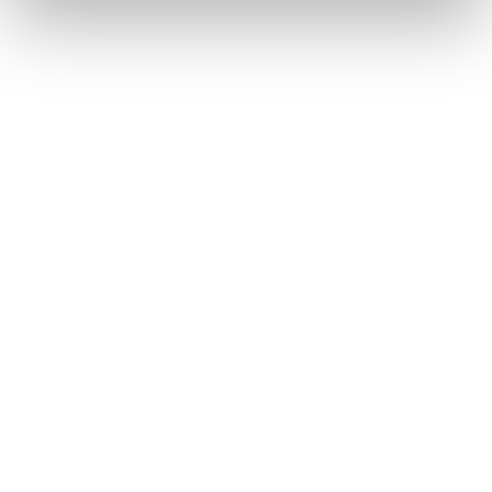
Android Autoを使用する
スマートフォンや通信機器の接続
このページは役に立ちましたか？
はい
いいえ
ブックマーク
あとで読む
個人情報の取扱いについて
サイト利用について