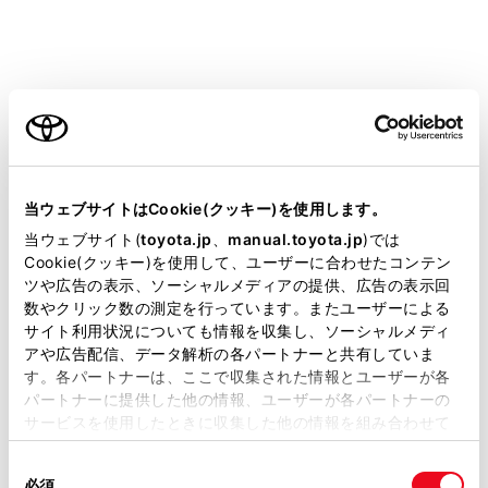
ご利用の条件
[‍削除‍]
にタッチします。
当サイトには、全ての取扱説明書及び補足資料、正誤表等
他のユーザーがメイン機器に設定している機器の場
が掲載されているわけではありません。
当ウェブサイトはCookie(クッキー)を使用します。
合、削除できません。
掲載している取扱説明書はお客様の年式に合致しない場合
当ウェブサイト(
toyota.jp
、
manual.toyota.jp
)では
があります。
Cookie(クッキー)を使用して、ユーザーに合わせたコンテン
[‍削除‍]
にタッチします。
ツや広告の表示、ソーシャルメディアの提供、広告の表示回
取扱説明書は、弊社が著作権その他の知的財産権を保有し
数やクリック数の測定を行っています。またユーザーによる
知識
ます。弊社の許可なく、取扱説明書の一部または全部を、
サイト利用状況についても情報を収集し、ソーシャルメディ
複製、複写、改変もしくは配信等することはできません。
アや広告配信、データ解析の各パートナーと共有していま
緊急通報中は、携帯電話の登録を削除でき
す。各パートナーは、ここで収集された情報とユーザーが各
当サイトの利用、または利用できなかったことにより万一
パートナーに提供した他の情報、ユーザーが各パートナーの
ません。
損害が生じても、弊社は一切責任を負いません。
サービスを使用したときに収集した他の情報を組み合わせて
‍®
掲載内容は予告なく変更、またはサービスを中止すること
Bluetooth
機器の状態によっては削除でき
使用することがあります。当ウェブサイトの使用を続行する
があります。
ない場合があります。
同
とCookie(クッキー)に同意したこととなります。
必須