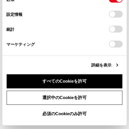
意
当サイト（取扱説明書）では、利便性向上のためにお客様
の
「すべてのCookieを許可」をクリックすることで、お客様の
の閲覧履歴、検索履歴を保持しています。削除を希望され
選
デバイスにすべてのCookie(クッキー)が保存されることに同
設定情報
関連リンク
る方は、当社のお客様相談窓口（0800-700-7700）までご
択
意したことになります。Cookie(クッキー)のオプトアウト、
連絡ください。
設定の変更、同意を撤回したりするにあたっては、当社の
ドライバーを登録する
統計
「
Cookie（クッキー）情報の取り扱いについて
お車に関するお問い合わせ・ご相談は
」をご覧くだ
さい。
ドライバーの切りかえや登録をする
https://toyota.jp/faq/?
マーケティング
site_domain=default#otoiawase
までお願いします。
Bluetooth®機器をメイン機器に設定する
詳細を表示
すべてのCookieを許可
同意しない
同意する
選択中のCookieを許可
合わせて見られているページ
必須のCookieのみ許可
Apple CarPlay/Android Autoが故障したとお考えになる前に