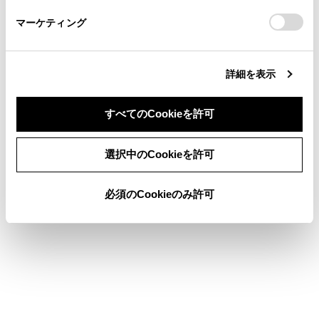
さい。
https://toyota.jp/faq/?
マーケティング
site_domain=default#otoiawase
までお願いします。
詳細を表示
合わせて見られているページ
すべてのCookieを許可
ナビゲーション
同意しない
同意する
地図を更新する
選択中のCookieを許可
目的地検索画面の見方
必須のCookieのみ許可
このページは役に立ちましたか？
はい
いいえ