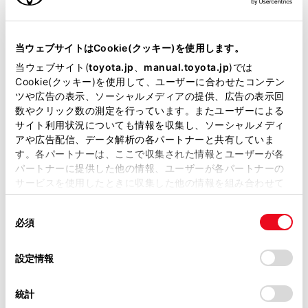
[‍走行履歴のアップリンク‍]
の
[‍ETC2.0‍]
にタッチしま
す。
当サイトには、全ての取扱説明書及び補足資料、正誤表等
タッチするごとに、ON/OFFが切りかわります。
が掲載されているわけではありません。
当ウェブサイトはCookie(クッキー)を使用します。
掲載している取扱説明書はお客様の年式に合致しない場合
当ウェブサイト(
toyota.jp
、
manual.toyota.jp
)では
知識
があります。
Cookie(クッキー)を使用して、ユーザーに合わせたコンテン
ツや広告の表示、ソーシャルメディアの提供、広告の表示回
取扱説明書は、弊社が著作権その他の知的財産権を保有し
初期状態ではONに設定されています。
数やクリック数の測定を行っています。またユーザーによる
ます。弊社の許可なく、取扱説明書の一部または全部を、
サイト利用状況についても情報を収集し、ソーシャルメディ
本設定がOFFの場合、走行履歴などの情報
複製、複写、改変もしくは配信等することはできません。
アや広告配信、データ解析の各パートナーと共有していま
を利用したサービスを受けられないことが
す。各パートナーは、ここで収集された情報とユーザーが各
当サイトの利用、または利用できなかったことにより万一
あります。
パートナーに提供した他の情報、ユーザーが各パートナーの
損害が生じても、弊社は一切責任を負いません。
サービスを使用したときに収集した他の情報を組み合わせて
掲載内容は予告なく変更、またはサービスを中止すること
使用することがあります。当ウェブサイトの使用を続行する
があります。
同
とCookie(クッキー)に同意したこととなります。
関連リンク
必須
意
当サイト（取扱説明書）では、利便性向上のためにお客様
の
「すべてのCookieを許可」をクリックすることで、お客様の
の閲覧履歴、検索履歴を保持しています。削除を希望され
道路管理者からのお知らせとお願い
選
デバイスにすべてのCookie(クッキー)が保存されることに同
設定情報
る方は、当社のお客様相談窓口（0800-700-7700）までご
択
意したことになります。Cookie(クッキー)のオプトアウト、
連絡ください。
設定の変更、同意を撤回したりするにあたっては、当社の
統計
「
Cookie（クッキー）情報の取り扱いについて
お車に関するお問い合わせ・ご相談は
」をご覧くだ