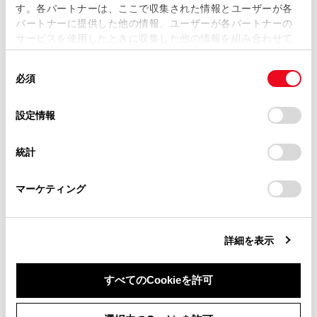
す。各パートナーは、ここで収集された情報とユーザーが各
当サイトの利用、または利用できなかったことにより万一
パートナーに提供した他の情報、ユーザーが各パートナーの
損害が生じても、弊社は一切責任を負いません。
サービスを使用したときに収集した他の情報を組み合わせて
掲載内容は予告なく変更、またはサービスを中止すること
使用することがあります。当ウェブサイトの使用を続行する
があります。
同
とCookie(クッキー)に同意したこととなります。
必須
意
当サイト（取扱説明書）では、利便性向上のためにお客様
の
「すべてのCookieを許可」をクリックすることで、お客様の
の閲覧履歴、検索履歴を保持しています。削除を希望され
合わせて見られているページ
選
デバイスにすべてのCookie(クッキー)が保存されることに同
設定情報
る方は、当社のお客様相談窓口（0800-700-7700）までご
択
意したことになります。Cookie(クッキー)のオプトアウト、
連絡ください。
設定の変更、同意を撤回したりするにあたっては、当社の
レーダークルーズコントロール
統計
「
Cookie（クッキー）情報の取り扱いについて
お車に関するお問い合わせ・ご相談は
」をご覧くだ
クルーズコントロール
さい。
https://toyota.jp/faq/?
マーケティング
site_domain=default#otoiawase
までお願いします。
ワイパー＆ウォッシャー（リヤ）
詳細を表示
このページは役に立ちましたか？
すべてのCookieを許可
同意しない
同意する
はい
いいえ