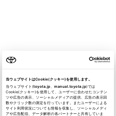
YARIS CROSS
取扱説明書
運転
運転のしかた
パーキングブレーキ
ご利用の条件
自動または手動でパーキングブレーキをかける・解除す
ることができます。
当サイトには、全ての取扱説明書及び補足資料、正誤表等
オートモードのときは、シフトレバーの操作に応じてパ
が掲載されているわけではありません。
当ウェブサイトはCookie(クッキー)を使用します。
ーキングブレーキが自動で作動します。また、オートモ
掲載している取扱説明書はお客様の年式に合致しない場合
当ウェブサイト(
toyota.jp
、
manual.toyota.jp
)では
ードのときでも手動でパーキングブレーキをかける・解
があります。
Cookie(クッキー)を使用して、ユーザーに合わせたコンテン
除することができます。
ツや広告の表示、ソーシャルメディアの提供、広告の表示回
取扱説明書は、弊社が著作権その他の知的財産権を保有し
数やクリック数の測定を行っています。またユーザーによる
ます。弊社の許可なく、取扱説明書の一部または全部を、
サイト利用状況についても情報を収集し、ソーシャルメディ
複製、複写、改変もしくは配信等することはできません。
アや広告配信、データ解析の各パートナーと共有していま
操作のしかた