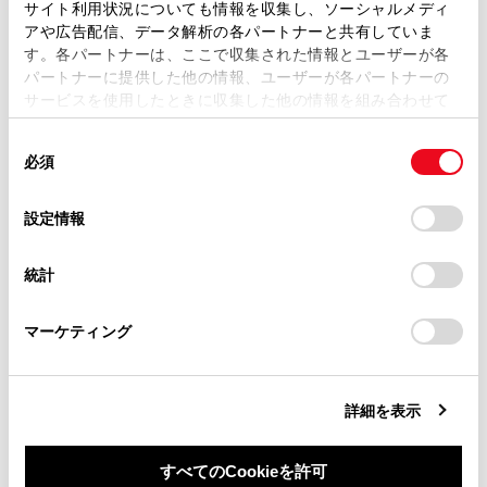
サイト利用状況についても情報を収集し、ソーシャルメディ
もあります。
複製、複写、改変もしくは配信等することはできません。
アや広告配信、データ解析の各パートナーと共有していま
す。各パートナーは、ここで収集された情報とユーザーが各
当サイトの利用、または利用できなかったことにより万一
パートナーに提供した他の情報、ユーザーが各パートナーの
損害が生じても、弊社は一切責任を負いません。
サービスを使用したときに収集した他の情報を組み合わせて
掲載内容は予告なく変更、またはサービスを中止すること
使用することがあります。当ウェブサイトの使用を続行する
があります。
同
とCookie(クッキー)に同意したこととなります。
必須
意
当サイト（取扱説明書）では、利便性向上のためにお客様
の
「すべてのCookieを許可」をクリックすることで、お客様の
の閲覧履歴、検索履歴を保持しています。削除を希望され
選
デバイスにすべてのCookie(クッキー)が保存されることに同
設定情報
る方は、当社のお客様相談窓口（0800-700-7700）までご
択
意したことになります。Cookie(クッキー)のオプトアウト、
連絡ください。
合わせて見られているページ
設定の変更、同意を撤回したりするにあたっては、当社の
統計
「
Cookie（クッキー）情報の取り扱いについて
お車に関するお問い合わせ・ご相談は
」をご覧くだ
さい。
ナビゲーション
https://toyota.jp/faq/?
マーケティング
site_domain=default#otoiawase
までお願いします。
地図を更新する
目的地検索画面の見方
詳細を表示
すべてのCookieを許可