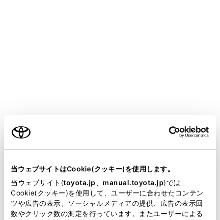
YARIS CROSS
取扱説明書
マルチメディア
ナビゲーション
VICS・交通情報
VICS記号の内容を表示する
地図画面上に表示される記号にタッチし、道路の種類／
ご利用の条件
状況や施設情報、規制情報を表示することができます。
地図上の規制情報、または施設情報の記号にタッチし
当サイトには、全ての取扱説明書及び補足資料、正誤表等
ます。
が掲載されているわけではありません。
当ウェブサイトはCookie(クッキー)を使用します。
掲載している取扱説明書はお客様の年式に合致しない場合
当ウェブサイト(
toyota.jp
、
manual.toyota.jp
)では
知識
があります。
Cookie(クッキー)を使用して、ユーザーに合わせたコンテン
ツや広告の表示、ソーシャルメディアの提供、広告の表示回
取扱説明書は、弊社が著作権その他の知的財産権を保有し
数やクリック数の測定を行っています。またユーザーによる
VICS記号によっては、内容が表示されないこと
ます。弊社の許可なく、取扱説明書の一部または全部を、