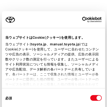
VELLFIRE
取扱説明書
ご利用の条件
当サイトには、全ての取扱説明書及び補足資料、正誤表等
ビジュアル検索
さくいん検索
よくある
が掲載されているわけではありません。
当ウェブサイトはCookie(クッキー)を使用します。
お問い合わせ
掲載している取扱説明書はお客様の年式に合致しない場合
当ウェブサイト(
toyota.jp
、
manual.toyota.jp
)では
があります。
Cookie(クッキー)を使用して、ユーザーに合わせたコンテン
緊急対応一覧
警告灯/表示灯一覧
ツや広告の表示、ソーシャルメディアの提供、広告の表示回
取扱説明書は、弊社が著作権その他の知的財産権を保有し
数やクリック数の測定を行っています。またユーザーによる
ます。弊社の許可なく、取扱説明書の一部または全部を、
サイト利用状況についても情報を収集し、ソーシャルメディ
複製、複写、改変もしくは配信等することはできません。
アや広告配信、データ解析の各パートナーと共有していま
閲覧履歴
す。各パートナーは、ここで収集された情報とユーザーが各
当サイトの利用、または利用できなかったことにより万一
パートナーに提供した他の情報、ユーザーが各パートナーの
損害が生じても、弊社は一切責任を負いません。
サービスを使用したときに収集した他の情報を組み合わせて
履歴がありません
掲載内容は予告なく変更、またはサービスを中止すること
使用することがあります。当ウェブサイトの使用を続行する
があります。
同
とCookie(クッキー)に同意したこととなります。
必須
意
当サイト（取扱説明書）では、利便性向上のためにお客様
の
「すべてのCookieを許可」をクリックすることで、お客様の
の閲覧履歴、検索履歴を保持しています。削除を希望され