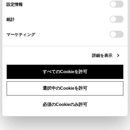
選
デバイスにすべてのCookie(クッキー)が保存されることに同
設定情報
る方は、当社のお客様相談窓口（0800-700-7700）までご
択
検索履歴
意したことになります。Cookie(クッキー)のオプトアウト、
連絡ください。
設定の変更、同意を撤回したりするにあたっては、当社の
統計
「
Cookie（クッキー）情報の取り扱いについて
お車に関するお問い合わせ・ご相談は
」をご覧くだ
履歴がありません
さい。
https://toyota.jp/faq/?
マーケティング
site_domain=default#otoiawase
までお願いします。
詳細を表示
ブックマーク
あとで読む
すべてのCookieを許可
個人情報の取扱いについて
同意しない
同意する
サイト利用について
選択中のCookieを許可
お問い合わせ
©2023 TOYOTA MOTOR CORPORATION
必須のCookieのみ許可