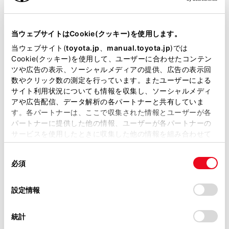
ヘッドレストは、それぞれのシート専用のもの
当サイトには、全ての取扱説明書及び補足資料、正誤表等
を使用する
が掲載されているわけではありません。
当ウェブサイトはCookie(クッキー)を使用します。
掲載している取扱説明書はお客様の年式に合致しない場合
当ウェブサイト(
toyota.jp
、
manual.toyota.jp
)では
ヘッドレストを必ず正しい位置に調整する
があります。
Cookie(クッキー)を使用して、ユーザーに合わせたコンテン
ツや広告の表示、ソーシャルメディアの提供、広告の表示回
ヘッドレストを調整したあとは、ヘッドレスト
取扱説明書は、弊社が著作権その他の知的財産権を保有し
数やクリック数の測定を行っています。またユーザーによる
を押し下げて固定されていることを確認する
ます。弊社の許可なく、取扱説明書の一部または全部を、
サイト利用状況についても情報を収集し、ソーシャルメディ
複製、複写、改変もしくは配信等することはできません。
アや広告配信、データ解析の各パートナーと共有していま
ヘッドレストをはずしたまま走行しない
す。各パートナーは、ここで収集された情報とユーザーが各
当サイトの利用、または利用できなかったことにより万一
パートナーに提供した他の情報、ユーザーが各パートナーの
損害が生じても、弊社は一切責任を負いません。
サービスを使用したときに収集した他の情報を組み合わせて
掲載内容は予告なく変更、またはサービスを中止すること
使用することがあります。当ウェブサイトの使用を続行する
上下調整するには
があります。
同
とCookie(クッキー)に同意したこととなります。
必須
意
当サイト（取扱説明書）では、利便性向上のためにお客様
の
「すべてのCookieを許可」をクリックすることで、お客様の
の閲覧履歴、検索履歴を保持しています。削除を希望され
ヘッドレストを取りはずすには
選
デバイスにすべてのCookie(クッキー)が保存されることに同
設定情報
る方は、当社のお客様相談窓口（0800-700-7700）までご
択
意したことになります。Cookie(クッキー)のオプトアウト、
連絡ください。
ヘッドレストを取り付けるには
設定の変更、同意を撤回したりするにあたっては、当社の
統計
「
Cookie（クッキー）情報の取り扱いについて
お車に関するお問い合わせ・ご相談は
」をご覧くだ