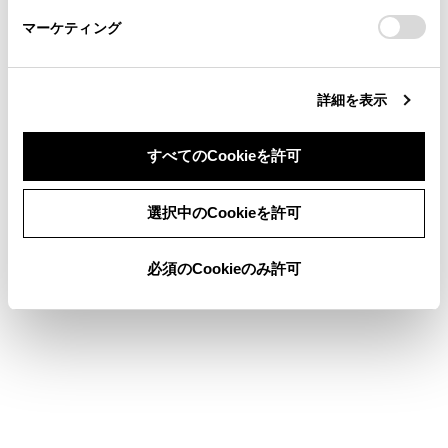
さい。
https://toyota.jp/faq/?
マーケティング
site_domain=default#otoiawase
までお願いします。
詳細を表示
合わせて見られているページ
すべてのCookieを許可
フロントシート
同意しない
同意する
ハンドル
選択中のCookieを許可
デジタルキー
必須のCookieのみ許可
このページは役に立ちましたか？
はい
いいえ