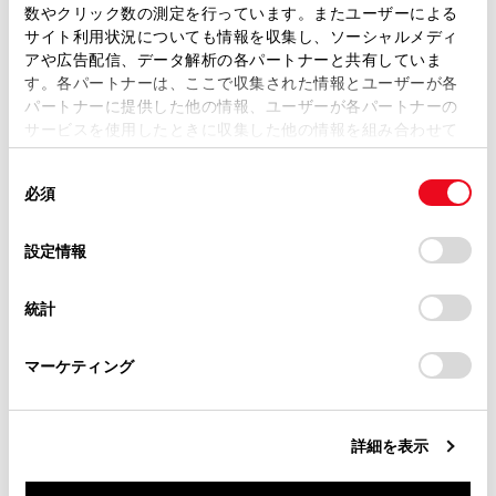
数やクリック数の測定を行っています。またユーザーによる
は車の近くで携帯電話を使用すると、オー
ます。弊社の許可なく、取扱説明書の一部または全部を、
サイト利用状況についても情報を収集し、ソーシャルメディ
ディオのスピーカーからノイズ（雑音）が
複製、複写、改変もしくは配信等することはできません。
アや広告配信、データ解析の各パートナーと共有していま
聞こえることがあります。
す。各パートナーは、ここで収集された情報とユーザーが各
当サイトの利用、または利用できなかったことにより万一
パートナーに提供した他の情報、ユーザーが各パートナーの
損害が生じても、弊社は一切責任を負いません。
USB接続でApple CarPlay を使用する場合
サービスを使用したときに収集した他の情報を組み合わせて
は、次の機能を利用できません。
掲載内容は予告なく変更、またはサービスを中止すること
使用することがあります。当ウェブサイトの使用を続行する
があります。
同
iPod
とCookie(クッキー)に同意したこととなります。
必須
意
当サイト（取扱説明書）では、利便性向上のためにお客様
USBオーディオまたはUSBビデオ
の
「すべてのCookieを許可」をクリックすることで、お客様の
の閲覧履歴、検索履歴を保持しています。削除を希望され
選
デバイスにすべてのCookie(クッキー)が保存されることに同
Android Auto
設定情報
る方は、当社のお客様相談窓口（0800-700-7700）までご
択
意したことになります。Cookie(クッキー)のオプトアウト、
連絡ください。
設定の変更、同意を撤回したりするにあたっては、当社の
Android Autoを接続しているときは、次の
統計
「
Cookie（クッキー）情報の取り扱いについて
お車に関するお問い合わせ・ご相談は
」をご覧くだ
機能を利用できません。
さい。
https://toyota.jp/faq/?
iPod
マーケティング
site_domain=default#otoiawase
までお願いします。
USBオーディオまたはUSBビデオ
Apple CarPlay
詳細を表示