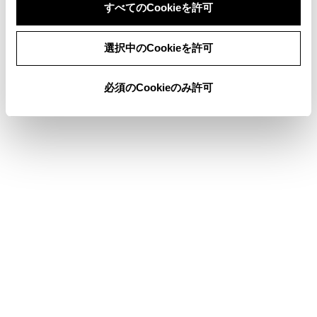
すべてのCookieを許可
同意しない
同意する
ステアリングスイッチでソースを変更する
選択中のCookieを許可
ソース選択画面のリストの配置を変更する
必須のCookieのみ許可
合わせて見られているページ
ディスクを出し入れする
オーディオのON/OFFと音量を調整する
ナビゲーションの基本操作