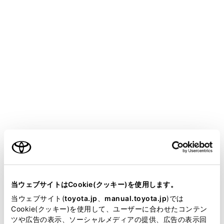
知識
次のときは、ボタンが操作できません。
ディスクが挿入されていないとき（DISC
モード）
USB端子に機器が接続されていないとき
ご利用の条件
（USBモード）
HDMI 端子に機器が接続されていないと
き（HDMI モード）
当サイトには、全ての取扱説明書及び補足資料、正誤表等
が掲載されているわけではありません。
当ウェブサイトはCookie(クッキー)を使用します。
[‍DISC‍]
は、挿入したディスクの種別によっ
掲載している取扱説明書はお客様の年式に合致しない場合
当ウェブサイト(
toyota.jp
、
manual.toyota.jp
)では
て
[‍CD‍]
、
[‍DVD‍]
に表示がかわります。
があります。
Cookie(クッキー)を使用して、ユーザーに合わせたコンテン
ツや広告の表示、ソーシャルメディアの提供、広告の表示回
オーディオを聞いているときに、車内また
取扱説明書は、弊社が著作権その他の知的財産権を保有し