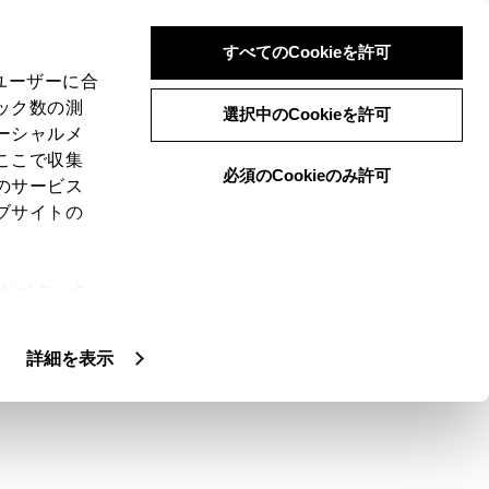
すべてのCookieを許可
、ユーザーに合
ック数の測
選択中のCookieを許可
ーシャルメ
ここで収集
必須のCookieのみ許可
のサービス
ブサイトの
ie(クッキ
、設定の変
扱いについ
詳細を表示
がるおそれがあります。