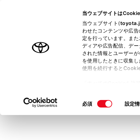
SIENTA
取扱説明書
当ウェブサイトはCooki
運転する前に
当ウェブサイト(
toyota.
ホーム
わせたコンテンツや広告
バック
定を行っています。また
はじめに
ディアや広告配信、デー
された情報とユーザーが
安全・安心のために
メニュー
を使用したときに収集し
走行に関する情報表示
使用を続行するとCook
運転する前に
バックドア
「すべてのCookieを
運転
ー)が保存されることに同
室内装備・機能
警告
更、同意を撤回したりす
同
必須
設定情
マルチメディア
て
」をご覧ください。
次のこと
意
お手入れのしかた
お守りい
の
万一の場合には
選
走行
択
車両情報