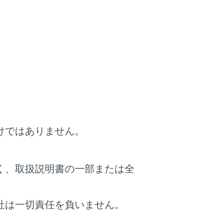
最悪の場合死亡につながるおそれがあり
重量物を取り除いてください。開いた
さい。
」をしてください。
けではありません。
れがあります。
く、取扱説明書の一部または全
けるおそれがあります。
にくく、急にバックドアが開いたり閉
社は一切責任を負いません。
とを確認して使用してください。