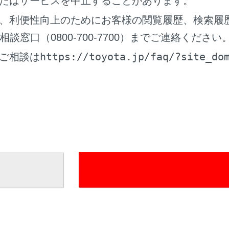
たはサービスを中止することがあります。
、利便性向上のためにお客様の閲覧履歴、検索履
窓口（0800-700-7700）までご連絡ください
https://toyota.jp/faq/?site_do
ご相談は
斜が急な場所で半開状態で使用すると、バックドアが突然閉じ
。必ずバックドアが静止していることを確認して使用してくだ
ックドアを閉めるときは、指などを挟まないよう十分注意して