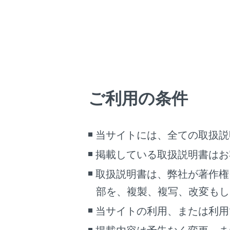
バッ
次の
お守
ます
バ
あ
ご利用の条件
バ
人
当サイトには、全ての取扱説
掲載している取扱説明書はお
強
バ
取扱説明書は、弊社が著作権
部を、複製、複写、改変もし
半
特
当サイトの利用、または利用
じ