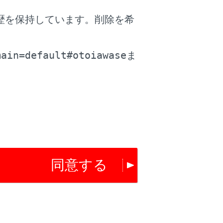
歴を保持しています。削除を希
。
main=default#otoiawase
ま
て重大な傷害を受けるおそれがありま
さい。
同意する
ください。