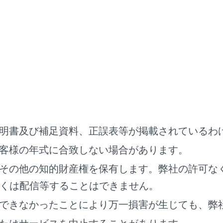
クドアの操作にあたって
ことを必ずお守りください。
りいただかないと、体を挟むなどして重大な傷害におよぶか、
。
ックドアを開ける前に、バックドアに貼り付いた雪や氷などの
とに重みでバックドアが突然閉じるおそれがあります。
ックドアを開閉するときは、十分に周囲の安全を確かめてくだ
がいるときは、安全を確認し、動かすことを知らせる「声かけ
明書及び補足資料、正誤表等が掲載されているわ
客様の年式に合致しない場合があります。
風時の開閉、中間保持には十分注意してください。
ックドアが風にあおられ、勢いよく開いたり閉じたりするおそ
その他の知的財産権を保有します。弊社の許可な
くは配信等することはできません。
開状態で使用すると、バックドアが突然閉じて重大な傷害を受
に傾斜した場所では、平坦な場所よりもバックドアの開閉がし
できなかったことにより万一損害が生じても、弊
たりするおそれがあります。必ずバックドアが静止しているこ