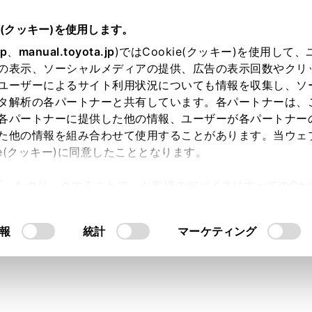
e(クッキー)を使用します。
ドアの開閉、ロックのしかた
jp
、
manual.toyota.jp
)ではCookie(クッキー)を使用して
の表示、ソーシャルメディアの提供、広告の表示回数やクリ
ドア
ユーザーによるサイト利用状況についても情報を収集し、ソ
タ解析の各パートナーと共有しています。各パートナーは、
各パートナーに提供した他の情報、ユーザーが各パートナー
た他の情報を組み合わせて使用することがあります。当ウェ
ie(クッキー)に同意したこととなります。
は次の方法で施錠・解錠および開閉することができます。
許可」をクリックすることで、お客様のデバイスにすべてのCook
意したことになります。Cookie(クッキー)のオプトアウト
るにあたっては、当社の「
Cookie（クッキー）情報の取り
報
統計
マーケティング
を必ずお守りください。
ただかないと、重大な傷害におよぶか、最悪の場合死亡につな
する前に