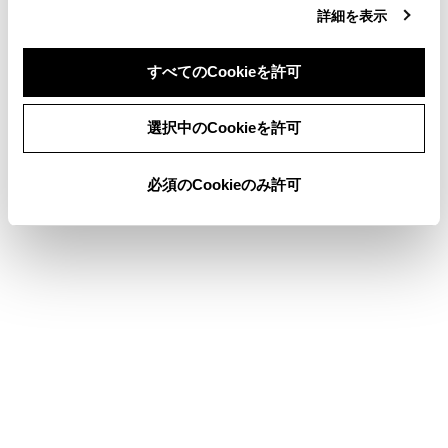
その他設定
詳細を表示
ドライバーを登録する
すべてのCookieを許可
地図表示設定をする
同意しない
同意する
選択中のCookieを許可
このページは役に立ちましたか？
必須のCookieのみ許可
はい
いいえ
ブックマーク
あとで読む
個人情報の取扱いについて