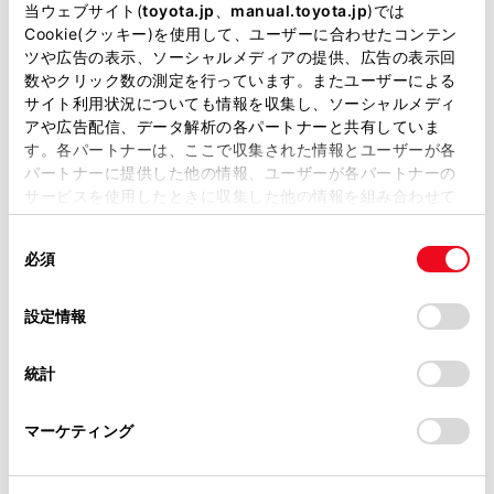
掲載している取扱説明書はお客様の年式に合致しない場合
当ウェブサイト(
toyota.jp
、
manual.toyota.jp
)では
があります。
Cookie(クッキー)を使用して、ユーザーに合わせたコンテン
ツや広告の表示、ソーシャルメディアの提供、広告の表示回
取扱説明書は、弊社が著作権その他の知的財産権を保有し
数やクリック数の測定を行っています。またユーザーによる
一時停止案内を設定する
ます。弊社の許可なく、取扱説明書の一部または全部を、
サイト利用状況についても情報を収集し、ソーシャルメディ
複製、複写、改変もしくは配信等することはできません。
アや広告配信、データ解析の各パートナーと共有していま
逆走注意案内を設定する
す。各パートナーは、ここで収集された情報とユーザーが各
当サイトの利用、または利用できなかったことにより万一
パートナーに提供した他の情報、ユーザーが各パートナーの
損害が生じても、弊社は一切責任を負いません。
サービスを使用したときに収集した他の情報を組み合わせて
道路形状案内を設定する
掲載内容は予告なく変更、またはサービスを中止すること
使用することがあります。当ウェブサイトの使用を続行する
があります。
同
とCookie(クッキー)に同意したこととなります。
必須
意
事故多発地点案内を設定する
当サイト（取扱説明書）では、利便性向上のためにお客様
の
「すべてのCookieを許可」をクリックすることで、お客様の
の閲覧履歴、検索履歴を保持しています。削除を希望され
選
デバイスにすべてのCookie(クッキー)が保存されることに同
設定情報
る方は、当社のお客様相談窓口（0800-700-7700）までご
択
意したことになります。Cookie(クッキー)のオプトアウト、
連絡ください。
設定の変更、同意を撤回したりするにあたっては、当社の
統計
「
Cookie（クッキー）情報の取り扱いについて
お車に関するお問い合わせ・ご相談は
」をご覧くだ
さい。
https://toyota.jp/faq/?
マーケティング
site_domain=default#otoiawase
までお願いします。
合わせて見られているページ