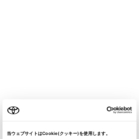
SIENTA HEV
取扱説明書
マルチメディア
各種設定および登録
ナビゲーション設定
走行支援の設定
メニュー
走行支援の設定では、運転中に注意する地点の案内につ
いて設定することができます。
警告
ご利用の条件
走行支援設定の案内は、あくまでも補助機能です。案
内を過信せず、常に道路標識／標示や道路状況に注意
当サイトには、全ての取扱説明書及び補足資料、正誤表等
し、安全運転に心がけてください。
が掲載されているわけではありません。
当ウェブサイトはCookie(クッキー)を使用します。