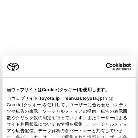
SIENTA HEV
取扱説明書
スマートフォンや通信機器の接
続
ご利用の条件
当サイトには、全ての取扱説明書及び補足資料、正誤表等
‍®
‍®
Bluetooth
や
Wi-Fi
を使用するには
が掲載されているわけではありません。
当ウェブサイトはCookie(クッキー)を使用します。
Bluetooth機能の使い方
掲載している取扱説明書はお客様の年式に合致しない場合
当ウェブサイト(
toyota.jp
、
manual.toyota.jp
)では
Wi-Fiネットワークへの接続
があります。
Cookie(クッキー)を使用して、ユーザーに合わせたコンテン
ツや広告の表示、ソーシャルメディアの提供、広告の表示回
Apple CarPlay/Android Autoの使い方
取扱説明書は、弊社が著作権その他の知的財産権を保有し
数やクリック数の測定を行っています。またユーザーによる
ます。弊社の許可なく、取扱説明書の一部または全部を、
サイト利用状況についても情報を収集し、ソーシャルメディ
複製、複写、改変もしくは配信等することはできません。
アや広告配信、データ解析の各パートナーと共有していま
す。各パートナーは、ここで収集された情報とユーザーが各
当サイトの利用、または利用できなかったことにより万一