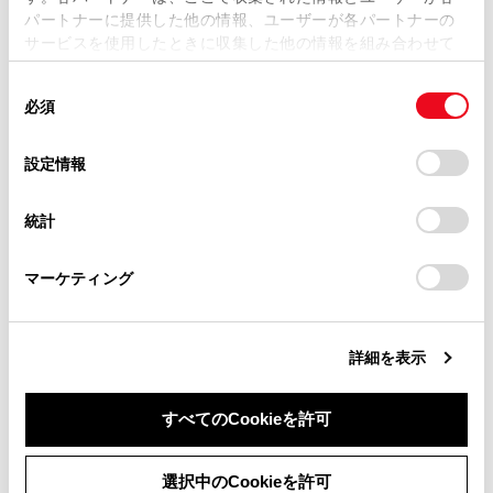
パートナーに提供した他の情報、ユーザーが各パートナーの
損害が生じても、弊社は一切責任を負いません。
サービスを使用したときに収集した他の情報を組み合わせて
掲載内容は予告なく変更、またはサービスを中止すること
使用することがあります。当ウェブサイトの使用を続行する
があります。
同
とCookie(クッキー)に同意したこととなります。
必須
意
当サイト（取扱説明書）では、利便性向上のためにお客様
の
「すべてのCookieを許可」をクリックすることで、お客様の
合わせて見られているページ
の閲覧履歴、検索履歴を保持しています。削除を希望され
選
デバイスにすべてのCookie(クッキー)が保存されることに同
設定情報
る方は、当社のお客様相談窓口（0800-700-7700）までご
択
意したことになります。Cookie(クッキー)のオプトアウト、
Bluetooth®機器との接続
連絡ください。
設定の変更、同意を撤回したりするにあたっては、当社の
統計
「
Cookie（クッキー）情報の取り扱いについて
お車に関するお問い合わせ・ご相談は
」をご覧くだ
登録済みスマートフォンでApple CarPlayを使用する
さい。
https://toyota.jp/faq/?
未登録のスマートフォンでApple CarPlayを使用する
マーケティング
site_domain=default#otoiawase
までお願いします。
詳細を表示
このページは役に立ちましたか？
すべてのCookieを許可
はい
いいえ
同意しない
同意する
選択中のCookieを許可