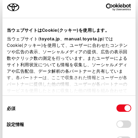
ご利用の条件
VICS図形情報や文字情報を表示する
緊急情報の表示
当サイトには、全ての取扱説明書及び補足資料、正誤表等
気象、災害情報のエリア表示
が掲載されているわけではありません。
当ウェブサイトはCookie(クッキー)を使用します。
割込情報（光ビーコン）の表示
掲載している取扱説明書はお客様の年式に合致しない場合
当ウェブサイト(
toyota.jp
、
manual.toyota.jp
)では
割込情報（ETC2.0サービス）の表示
があります。
Cookie(クッキー)を使用して、ユーザーに合わせたコンテン
自動割込を設定する
ツや広告の表示、ソーシャルメディアの提供、広告の表示回
取扱説明書は、弊社が著作権その他の知的財産権を保有し
数やクリック数の測定を行っています。またユーザーによる
自動割込表示時間を調整する
ます。弊社の許可なく、取扱説明書の一部または全部を、
サイト利用状況についても情報を収集し、ソーシャルメディ
複製、複写、改変もしくは配信等することはできません。
ETC2.0走行情報のアップリンクの設定をする
アや広告配信、データ解析の各パートナーと共有していま
す。各パートナーは、ここで収集された情報とユーザーが各
当サイトの利用、または利用できなかったことにより万一
ETC/ETC2.0 ユニットの個人・プライバシー情報消去に
パートナーに提供した他の情報、ユーザーが各パートナーの
損害が生じても、弊社は一切責任を負いません。
ついて
サービスを使用したときに収集した他の情報を組み合わせて
掲載内容は予告なく変更、またはサービスを中止すること
新旧ルートを比較して表示する
使用することがあります。当ウェブサイトの使用を続行する
があります。
同
とCookie(クッキー)に同意したこととなります。
VICS放送局を選択する
必須
意
当サイト（取扱説明書）では、利便性向上のためにお客様
VICS 記号や表示について
の
「すべてのCookieを許可」をクリックすることで、お客様の
の閲覧履歴、検索履歴を保持しています。削除を希望され
選
デバイスにすべてのCookie(クッキー)が保存されることに同
VICSについて
設定情報
る方は、当社のお客様相談窓口（0800-700-7700）までご
択
意したことになります。Cookie(クッキー)のオプトアウト、
交通ナビ関連情報を表示する
連絡ください。
設定の変更、同意を撤回したりするにあたっては、当社の