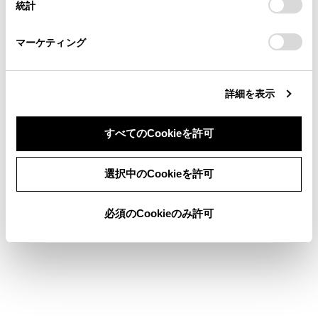
統計
「
Cookie（クッキー）情報の取り扱いについて
お車に関するお問い合わせ・ご相談は
」をご覧くだ
さい。
https://toyota.jp/faq/?
マーケティング
site_domain=default#otoiawase
までお願いします。
詳細を表示
合わせて見られているページ
すべてのCookieを許可
同意しない
同意する
目的地検索画面の見方
選択中のCookieを許可
VICSについて
必須のCookieのみ許可
地図を更新する
このページは役に立ちましたか？