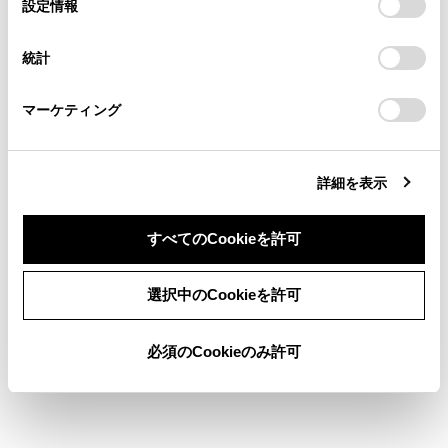
選
デバイスにすべてのCookie(クッキー)が保存されることに同
設定情報
る方は、当社のお客様相談窓口（0800-700-7700）までご
択
意したことになります。Cookie(クッキー)のオプトアウト、
連絡ください。
設定の変更、同意を撤回したりするにあたっては、当社の
施設記号を表示する
統計
「
Cookie（クッキー）情報の取り扱いについて
お車に関するお問い合わせ・ご相談は
」をご覧くだ
地図表示設定
さい。
https://toyota.jp/faq/?
マーケティング
site_domain=default#otoiawase
までお願いします。
詳細を表示
すべてのCookieを許可
同意しない
同意する
合わせて見られているページ
選択中のCookieを許可
目的地検索画面の見方
必須のCookieのみ許可
VICSについて
地図を更新する