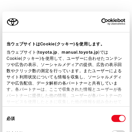
[‍周辺施設表示‍]
または
[‍地図表示‍]
にタッチします。
ご利用の条件
当サイトには、全ての取扱説明書及び補足資料、正誤表等
が掲載されているわけではありません。
当ウェブサイトはCookie(クッキー)を使用します。
掲載している取扱説明書はお客様の年式に合致しない場合
当ウェブサイト(
toyota.jp
、
manual.toyota.jp
)では
があります。
Cookie(クッキー)を使用して、ユーザーに合わせたコンテン
ツや広告の表示、ソーシャルメディアの提供、広告の表示回
取扱説明書は、弊社が著作権その他の知的財産権を保有し
数やクリック数の測定を行っています。またユーザーによる
ます。弊社の許可なく、取扱説明書の一部または全部を、
[‍周辺施設表示‍]
サイト利用状況についても情報を収集し、ソーシャルメディ
複製、複写、改変もしくは配信等することはできません。
アや広告配信、データ解析の各パートナーと共有していま
地図上に表示する施設記号を設定することができま
す。各パートナーは、ここで収集された情報とユーザーが各
当サイトの利用、または利用できなかったことにより万一
す。
パートナーに提供した他の情報、ユーザーが各パートナーの
損害が生じても、弊社は一切責任を負いません。
サービスを使用したときに収集した他の情報を組み合わせて
[‍地図表示‍]
掲載内容は予告なく変更、またはサービスを中止すること
使用することがあります。当ウェブサイトの使用を続行する
があります。
同
とCookie(クッキー)に同意したこととなります。
地図上に表示する情報を設定することができます。
必須
意
当サイト（取扱説明書）では、利便性向上のためにお客様
の
「すべてのCookieを許可」をクリックすることで、お客様の
の閲覧履歴、検索履歴を保持しています。削除を希望され
関連リンク