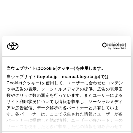
ーの種類
アドバンストパークのON／OFF を変更する
アドバンストパークのガイド画面を使う
ご利用の条件
アドバンストパークの並列前向き／バック駐車
機能を使う
当サイトには、全ての取扱説明書及び補足資料、正誤表等
が掲載されているわけではありません。
当ウェブサイトはCookie(クッキー)を使用します。
アドバンストパークの並列前向き／バック出庫
掲載している取扱説明書はお客様の年式に合致しない場合
当ウェブサイト(
toyota.jp
、
manual.toyota.jp
)では
機能を使う
があります。
Cookie(クッキー)を使用して、ユーザーに合わせたコンテン
ツや広告の表示、ソーシャルメディアの提供、広告の表示回
取扱説明書は、弊社が著作権その他の知的財産権を保有し
数やクリック数の測定を行っています。またユーザーによる
アドバンストパークの縦列駐車機能を使う
ます。弊社の許可なく、取扱説明書の一部または全部を、
サイト利用状況についても情報を収集し、ソーシャルメディ
複製、複写、改変もしくは配信等することはできません。
アや広告配信、データ解析の各パートナーと共有していま
す。各パートナーは、ここで収集された情報とユーザーが各
アドバンストパークの縦列出庫機能を使う
当サイトの利用、または利用できなかったことにより万一
パートナーに提供した他の情報、ユーザーが各パートナーの
損害が生じても、弊社は一切責任を負いません。
サービスを使用したときに収集した他の情報を組み合わせて
アドバンストパークのメモリ機能を使う
掲載内容は予告なく変更、またはサービスを中止すること
使用することがあります。当ウェブサイトの使用を続行する