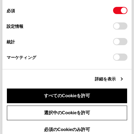
があります。
同
とCookie(クッキー)に同意したこととなります。
必須
意
当サイト（取扱説明書）では、利便性向上のためにお客様
アドバンストパークのリモート機能を使う
の
「すべてのCookieを許可」をクリックすることで、お客様の
の閲覧履歴、検索履歴を保持しています。削除を希望され
選
デバイスにすべてのCookie(クッキー)が保存されることに同
設定情報
る方は、当社のお客様相談窓口（0800-700-7700）までご
アドバンストパークを中止／中断する
択
意したことになります。Cookie(クッキー)のオプトアウト、
連絡ください。
設定の変更、同意を撤回したりするにあたっては、当社の
統計
「
Cookie（クッキー）情報の取り扱いについて
お車に関するお問い合わせ・ご相談は
」をご覧くだ
アドバンストパークの設定を変更する
さい。
https://toyota.jp/faq/?
マーケティング
site_domain=default#otoiawase
までお願いします。
Remote Park アプリの設定を変更する
詳細を表示
マルチメディアディスプレイに表示されるアド
バンストパークのメッセージ
すべてのCookieを許可
同意しない
同意する
選択中のCookieを許可
必須のCookieのみ許可