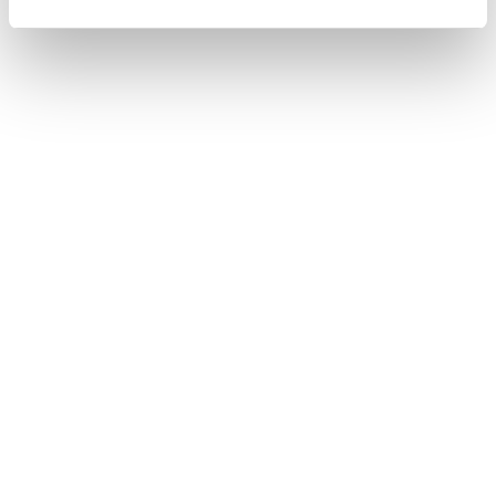
合わせて見られているページ
レーダークルーズコントロール
ランプスイッチ
PDA（プロアクティブドライビングアシスト）
このページは役に立ちましたか？
はい
いいえ
ブックマーク
あとで読む