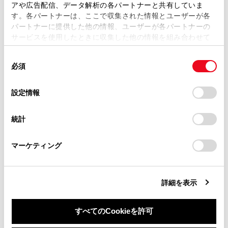
複製、複写、改変もしくは配信等することはできません。
アや広告配信、データ解析の各パートナーと共有していま
センサーの種類
す。各パートナーは、ここで収集された情報とユーザーが各
当サイトの利用、または利用できなかったことにより万一
パートナーに提供した他の情報、ユーザーが各パートナーの
損害が生じても、弊社は一切責任を負いません。
サービスを使用したときに収集した他の情報を組み合わせて
掲載内容は予告なく変更、またはサービスを中止すること
使用することがあります。当ウェブサイトの使用を続行する
があります。
同
とCookie(クッキー)に同意したこととなります。
必須
意
当サイト（取扱説明書）では、利便性向上のためにお客様
の
「すべてのCookieを許可」をクリックすることで、お客様の
の閲覧履歴、検索履歴を保持しています。削除を希望され
選
デバイスにすべてのCookie(クッキー)が保存されることに同
設定情報
る方は、当社のお客様相談窓口（0800-700-7700）までご
合わせて見られているページ
択
意したことになります。Cookie(クッキー)のオプトアウト、
連絡ください。
設定の変更、同意を撤回したりするにあたっては、当社の
統計
「
Cookie（クッキー）情報の取り扱いについて
お車に関するお問い合わせ・ご相談は
」をご覧くだ
レーダークルーズコントロール
さい。
https://toyota.jp/faq/?
ランプスイッチ
マーケティング
site_domain=default#otoiawase
までお願いします。
トヨタチームメイト アドバンストパーク
詳細を表示
このページは役に立ちましたか？
すべてのCookieを許可