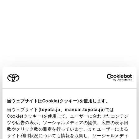
CROWN ESTATE HEV
取扱説明書
運転
運転支援装置について
パーキングサポートブレーキ
（後方接近車両）
メニュー
ご利用の条件
後側方レーダーセンサーで自車の右後方または左後方か
当サイトには、全ての取扱説明書及び補足資料、正誤表等
ら接近している車両を検知し、システムが衝突の危険性
が掲載されているわけではありません。
当ウェブサイトはCookie(クッキー)を使用します。
があると判断した場合にブレーキ制御をすることで、接
掲載している取扱説明書はお客様の年式に合致しない場合
当ウェブサイト(
toyota.jp
、
manual.toyota.jp
)では
近車両への衝突を緩和し衝突被害軽減に寄与します。
があります。
Cookie(クッキー)を使用して、ユーザーに合わせたコンテン
ツや広告の表示、ソーシャルメディアの提供、広告の表示回
取扱説明書は、弊社が著作権その他の知的財産権を保有し
数やクリック数の測定を行っています。またユーザーによる
システム作動例
ます。弊社の許可なく、取扱説明書の一部または全部を、
サイト利用状況についても情報を収集し、ソーシャルメディ