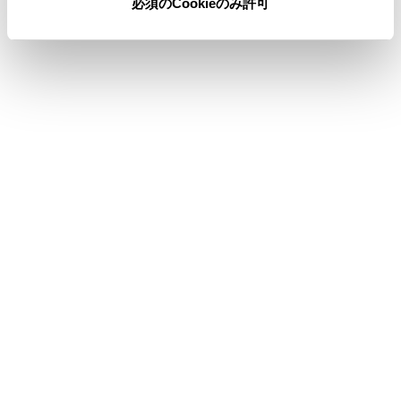
必須のCookieのみ許可
合わせて見られているページ
Android Autoを使用する
Bluetooth®機器との接続
登録済みスマートフォンでApple CarPlay を使用する
このページは役に立ちましたか？
はい
いいえ