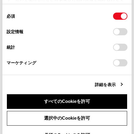
メインエリアから[サブ機器として設定]にタッチし
掲載内容は予告なく変更、またはサービスを中止すること
使用することがあります。当ウェブサイトの使用を続行する
があります。
ます。
同
とCookie(クッキー)に同意したこととなります。
必須
意
当サイト（取扱説明書）では、利便性向上のためにお客様
の
「すべてのCookieを許可」をクリックすることで、お客様の
の閲覧履歴、検索履歴を保持しています。削除を希望され
選
デバイスにすべてのCookie(クッキー)が保存されることに同
設定情報
る方は、当社のお客様相談窓口（0800-700-7700）までご
択
意したことになります。Cookie(クッキー)のオプトアウト、
連絡ください。
設定の変更、同意を撤回したりするにあたっては、当社の
統計
「
Cookie（クッキー）情報の取り扱いについて
お車に関するお問い合わせ・ご相談は
」をご覧くだ
さい。
https://toyota.jp/faq/?
マーケティング
site_domain=default#otoiawase
までお願いします。
詳細を表示
サブ機器としてすでに設定されている場合、[ サ
ブ機器設定の解除]にかわります。
すべてのCookieを許可
同意しない
同意する
選択中のCookieを許可