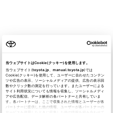
サブ機器を設定するには、ドライバーの登録が必要で
す。（→
ドライバーの切りかえや登録をする
）
メインメニューの[
]にタッチします。
サブメニューの[Bluetooth／機器]にタッチします。
ご利用の条件
®
登録済みのBluetooth
機器がない場合、機器検索
®
画面が表示されます。Bluetooth
機器の登録を行
ってください。（→
Bluetooth®機器をマルチメ
当サイトには、全ての取扱説明書及び補足資料、正誤表等
ディアシステムから登録する
）
が掲載されているわけではありません。
当ウェブサイトはCookie(クッキー)を使用します。
掲載している取扱説明書はお客様の年式に合致しない場合
当ウェブサイト(
toyota.jp
、
manual.toyota.jp
)では
®
サブ機器に設定するBluetooth
機器にタッチしま
があります。
Cookie(クッキー)を使用して、ユーザーに合わせたコンテン
す。
ツや広告の表示、ソーシャルメディアの提供、広告の表示回
取扱説明書は、弊社が著作権その他の知的財産権を保有し
®
設定するBluetooth
機器が見当たらない場合は、
数やクリック数の測定を行っています。またユーザーによる
ます。弊社の許可なく、取扱説明書の一部または全部を、
®
サイト利用状況についても情報を収集し、ソーシャルメディ
Bluetooth
機器の登録を行ってください。
複製、複写、改変もしくは配信等することはできません。
アや広告配信、データ解析の各パートナーと共有していま
（→
Bluetooth®機器をマルチメディアシステム
す。各パートナーは、ここで収集された情報とユーザーが各
当サイトの利用、または利用できなかったことにより万一
から登録する
）
パートナーに提供した他の情報、ユーザーが各パートナーの
損害が生じても、弊社は一切責任を負いません。
サービスを使用したときに収集した他の情報を組み合わせて