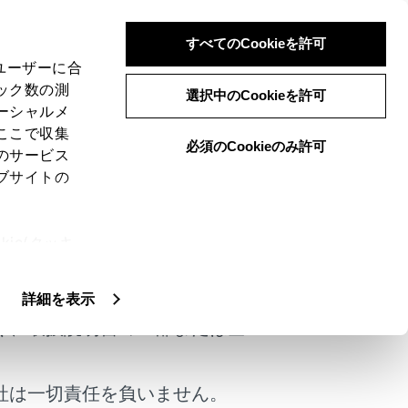
すべてのCookieを許可
、ユーザーに合
ック数の測
ト）
選択中のCookieを許可
ーシャルメ
ここで収集
必須のCookieのみ許可
のサービス
ブサイトの
ie(クッキ
けではありません。
、設定の変
扱いについ
詳細を表示
く、取扱説明書の一部または全
社は一切責任を負いません。