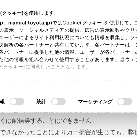
明書
e(クッキー)を使用します。
装置について
jp
、
manual.toyota.jp
)ではCookie(クッキー)を使用して
の表示、ソーシャルメディアの提供、広告の表示回数やクリ
（レーンディパーチャーアラー
ユーザーによるサイト利用状況についても情報を収集し、ソ
タ解析の各パートナーと共有しています。各パートナーは、
各パートナーに提供した他の情報、ユーザーが各パートナー
た他の情報を組み合わせて使用することがあります。当ウェ
ie(クッキー)に同意したこととなります。
許可」をクリックすることで、お客様のデバイスにすべてのCook
明書及び補足資料、正誤表等が掲載されているわ
意したことになります。Cookie(クッキー)のオプトアウト
るにあたっては、当社の「
Cookie（クッキー）情報の取り
客様の年式に合致しない場合があります。
報
統計
マーケティング
定を変更する
その他の知的財産権を保有します。弊社の許可な
くは配信等することはできません。
レイ表示とシステムの作動状況
できなかったことにより万一損害が生じても、弊