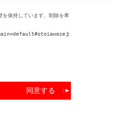
歴を保持しています。削除を希
。
は役に立ちましたか？
main=default#otoiawase
ま
はい
いいえ
同意する