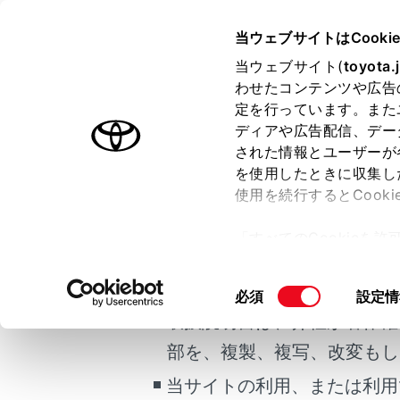
CROWN ESTATE HEV
取扱説
当ウェブサイトはCooki
運転
運転支援
当ウェブサイト(
toyota.
ホーム
わせたコンテンツや広告
LDA
定を行っています。また
はじめに
ディアや広告配信、デー
された情報とユーザーが
安全・安心のために
メニュー
を使用したときに収集し
ご利用の条件
走行に関する情報表示
使用を続行するとCook
運転する前に
「すべてのCookieを
運転
基本機能
当サイトには、全ての取扱説
ー)が保存されることに同
室内装備・機能
更、同意を撤回したりす
掲載している取扱説明書はお
同
必須
設定情
マルチメディア
て
」をご覧ください。
LDAの設
意
取扱説明書は、弊社が著作権
お手入れのしかた
の
部を、複製、複写、改変もし
万一の場合には
ディスプ
選
択
当サイトの利用、または利用
車両情報