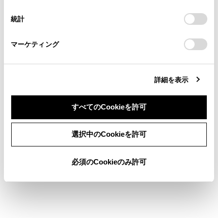
択
意したことになります。Cookie(クッキー)のオプトアウト、
連絡ください。
設定の変更、同意を撤回したりするにあたっては、当社の
カメラスイッチについて
統計
「
Cookie（クッキー）情報の取り扱いについて
お車に関するお問い合わせ・ご相談は
」をご覧くだ
さい。
https://toyota.jp/faq/?
パノラミックビューモニター画面を表示する
マーケティング
site_domain=default#otoiawase
までお願いします。
詳細を表示
すべてのCookieを許可
合わせて見られているページ
同意しない
同意する
選択中のCookieを許可
パノラミックビューモニターの設定を変更する
必須のCookieのみ許可
シフトポジションがD、Nのときの表示モード
パノラミックビューモニターの注意点