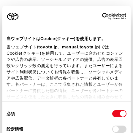
知識
ご利用の条件
本文中で使用している画面のイラストは例
当サイトには、全ての取扱説明書及び補足資料、正誤表等
であり、イラストと実際に映し出される映
が掲載されているわけではありません。
当ウェブサイトはCookie(クッキー)を使用します。
像では車両の映り込みなどが異なることが
掲載している取扱説明書はお客様の年式に合致しない場合
当ウェブサイト(
toyota.jp
、
manual.toyota.jp
)では
あります。
があります。
Cookie(クッキー)を使用して、ユーザーに合わせたコンテン
ツや広告の表示、ソーシャルメディアの提供、広告の表示回
取扱説明書は、弊社が著作権その他の知的財産権を保有し
数やクリック数の測定を行っています。またユーザーによる
ます。弊社の許可なく、取扱説明書の一部または全部を、
警告
サイト利用状況についても情報を収集し、ソーシャルメディ
複製、複写、改変もしくは配信等することはできません。
アや広告配信、データ解析の各パートナーと共有していま
パノラミックビューモニターは、車両周囲確認
す。各パートナーは、ここで収集された情報とユーザーが各
当サイトの利用、または利用できなかったことにより万一
を補助する装置です。必ず周囲の安全を直接確
パートナーに提供した他の情報、ユーザーが各パートナーの
損害が生じても、弊社は一切責任を負いません。
認しながら運転してください。
サービスを使用したときに収集した他の情報を組み合わせて
掲載内容は予告なく変更、またはサービスを中止すること
使用することがあります。当ウェブサイトの使用を続行する
があります。
同
カメラのレンズの特性により、画面に映る人や
とCookie(クッキー)に同意したこととなります。
必須
意
障害物は、実際の位置や距離と異なります。
当サイト（取扱説明書）では、利便性向上のためにお客様
の
「すべてのCookieを許可」をクリックすることで、お客様の
の閲覧履歴、検索履歴を保持しています。削除を希望され
選
デバイスにすべてのCookie(クッキー)が保存されることに同
設定情報
る方は、当社のお客様相談窓口（0800-700-7700）までご