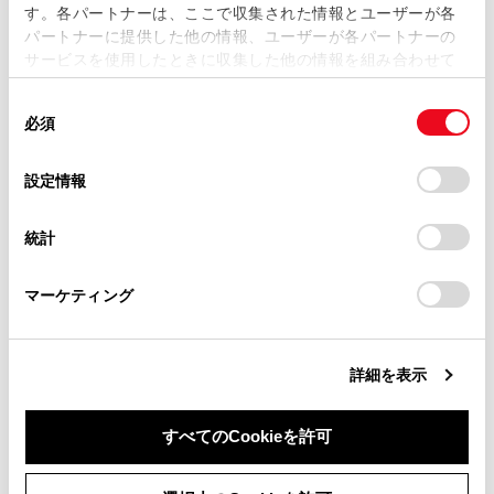
す。各パートナーは、ここで収集された情報とユーザーが各
当サイトの利用、または利用できなかったことにより万一
パートナーに提供した他の情報、ユーザーが各パートナーの
損害が生じても、弊社は一切責任を負いません。
サービスを使用したときに収集した他の情報を組み合わせて
掲載内容は予告なく変更、またはサービスを中止すること
使用することがあります。当ウェブサイトの使用を続行する
があります。
同
とCookie(クッキー)に同意したこととなります。
必須
意
当サイト（取扱説明書）では、利便性向上のためにお客様
の
「すべてのCookieを許可」をクリックすることで、お客様の
の閲覧履歴、検索履歴を保持しています。削除を希望され
合わせて見られているページ
選
デバイスにすべてのCookie(クッキー)が保存されることに同
設定情報
る方は、当社のお客様相談窓口（0800-700-7700）までご
択
意したことになります。Cookie(クッキー)のオプトアウト、
連絡ください。
設定の変更、同意を撤回したりするにあたっては、当社の
スマートエントリー＆スタートシステム
統計
「
Cookie（クッキー）情報の取り扱いについて
お車に関するお問い合わせ・ご相談は
」をご覧くだ
パワーウインドウ
さい。
https://toyota.jp/faq/?
マーケティング
site_domain=default#otoiawase
までお願いします。
マイセッティング
詳細を表示
このページは役に立ちましたか？
すべてのCookieを許可
同意しない
同意する
はい
いいえ