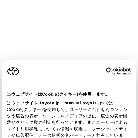
COROLLA TOURING HEV
取扱説明書
運転する前に
ドアの開閉、ロックのしかた
ドア（フロントドア・リヤド
ア）
ご利用の条件
メニュー
当サイトには、全ての取扱説明書及び補足資料、正誤表等
が掲載されているわけではありません。
当ウェブサイトはCookie(クッキー)を使用します。
車外から解錠／施錠するには
掲載している取扱説明書はお客様の年式に合致しない場合
当ウェブサイト(
toyota.jp
、
manual.toyota.jp
)では
があります。
Cookie(クッキー)を使用して、ユーザーに合わせたコンテン
ツや広告の表示、ソーシャルメディアの提供、広告の表示回
車内から解錠／施錠するには
取扱説明書は、弊社が著作権その他の知的財産権を保有し
数やクリック数の測定を行っています。またユーザーによる
ます。弊社の許可なく、取扱説明書の一部または全部を、
サイト利用状況についても情報を収集し、ソーシャルメディ
複製、複写、改変もしくは配信等することはできません。
アや広告配信、データ解析の各パートナーと共有していま
チャイルドプロテクター