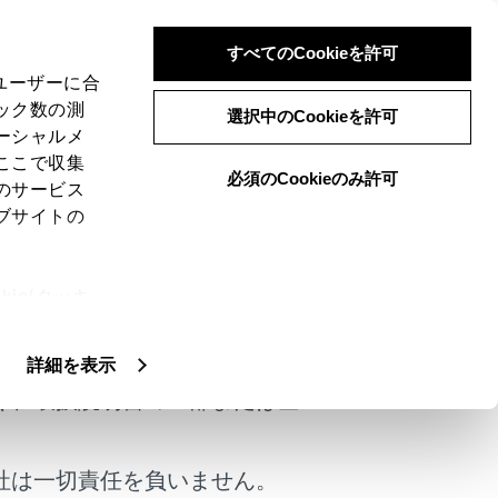
すべてのCookieを許可
、ユーザーに合
ック数の測
選択中のCookieを許可
ーシャルメ
ここで収集
必須のCookieのみ許可
のサービス
ブサイトの
ie(クッキ
けではありません。
、設定の変
扱いについ
詳細を表示
く、取扱説明書の一部または全
コマンドを発話します。（→
音声で操作す
社は一切責任を負いません。