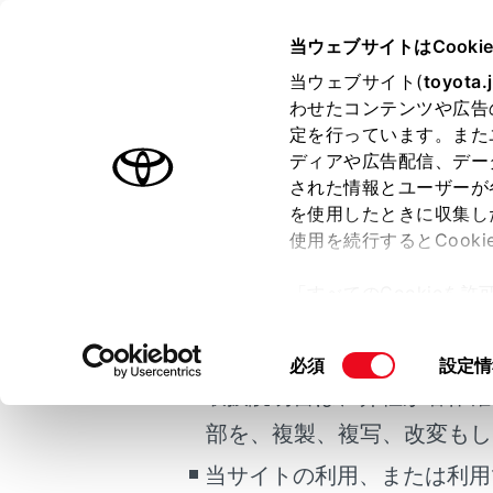
COROLLA TOURING HEV
取
当ウェブサイトはCooki
マルチメディア
当ウェブサイト(
toyota.
ホーム
わせたコンテンツや広告
着信を
定を行っています。また
はじめに
ディアや広告配信、デー
された情報とユーザーが
安全・安心のために
を使用したときに収集し
ご利用の条件
走行に関する情報表示
使用を続行するとCook
運転する前に
マルチメデ
「すべてのCookieを
運転
当サイトには、全ての取扱説
ー)が保存されることに同
着信中
室内装備・機能
更、同意を撤回したりす
掲載している取扱説明書はお
同
必須
設定情
[
マルチメディア
て
」をご覧ください。
意
取扱説明書は、弊社が著作権
お手入れのしかた
電
の
部を、複製、複写、改変もし
万一の場合には
選
エ
択
当サイトの利用、または利用
車両情報
る