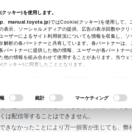
扱説明書
e(クッキー)を使用します。
ハンズフリー電話
電話の受け方
jp
、
manual.toyota.jp
)ではCookie(クッキー)を使用して
の表示、ソーシャルメディアの提供、広告の表示回数やクリ
拒否する
ユーザーによるサイト利用状況についても情報を収集し、ソ
タ解析の各パートナーと共有しています。各パートナーは、
各パートナーに提供した他の情報、ユーザーが各パートナー
た他の情報を組み合わせて使用することがあります。当ウェ
ie(クッキー)に同意したこととなります。
ィアシステムではいくつかの方法で着信を拒否できます。
許可」をクリックすることで、お客様のデバイスにすべてのCook
明書及び補足資料、正誤表等が掲載されているわ
意したことになります。Cookie(クッキー)のオプトアウト
に、次のいずれかの操作をして、着信を拒否します。
るにあたっては、当社の「
Cookie（クッキー）情報の取り
客様の年式に合致しない場合があります。
報
統計
マーケティング
]にタッチします。
その他の知的財産権を保有します。弊社の許可な
話機を直接操作します。
くは配信等することはできません。
ージェント（音声対話サービス）で着信を拒否するための音声
できなかったことにより万一損害が生じても、弊
）