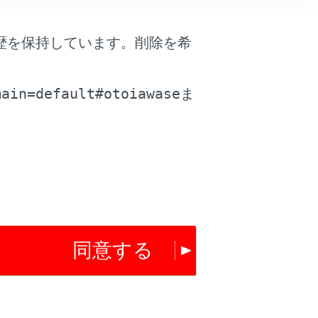
歴を保持しています。削除を希
。
場合、着信を拒否します。
main=default#otoiawase
ま
は役に立ちましたか？
はい
いいえ
同意する