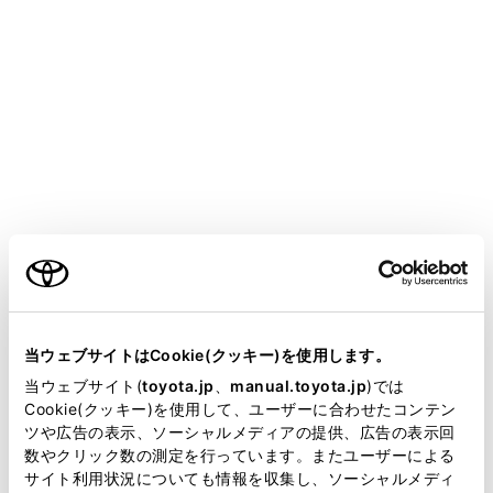
COROLLA TOURING HEV
取扱説明書
マルチメディア
ハンズフリー電話
連絡先データの編集
ワンタッチダイヤルを登録する
メニュー
ご利用の条件
よく利用する電話番号を登録しておくことで、ワンタッ
チで呼び出すことができます。ワンタッチダイヤルは携
当サイトには、全ての取扱説明書及び補足資料、正誤表等
帯電話ごとに登録が必要です。
が掲載されているわけではありません。
当ウェブサイトはCookie(クッキー)を使用します。
掲載している取扱説明書はお客様の年式に合致しない場合
当ウェブサイト(
toyota.jp
、
manual.toyota.jp
)では
連絡先からワンタッチダイヤルを登録する
があります。
Cookie(クッキー)を使用して、ユーザーに合わせたコンテン
ツや広告の表示、ソーシャルメディアの提供、広告の表示回
取扱説明書は、弊社が著作権その他の知的財産権を保有し
数やクリック数の測定を行っています。またユーザーによる
履歴からワンタッチダイヤルを登録する
ます。弊社の許可なく、取扱説明書の一部または全部を、
サイト利用状況についても情報を収集し、ソーシャルメディ
複製、複写、改変もしくは配信等することはできません。