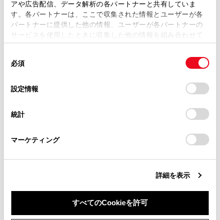
アや広告配信、データ解析の各パートナーと共有していま
ワンタッチダイヤルを削除する
す。各パートナーは、ここで収集された情報とユーザーが各
当サイトの利用、または利用できなかったことにより万一
パートナーに提供した他の情報、ユーザーが各パートナーの
損害が生じても、弊社は一切責任を負いません。
サービスを使用したときに収集した他の情報を組み合わせて
掲載内容は予告なく変更、またはサービスを中止すること
使用することがあります。当ウェブサイトの使用を続行する
があります。
同
とCookie(クッキー)に同意したこととなります。
必須
意
当サイト（取扱説明書）では、利便性向上のためにお客様
の
「すべてのCookieを許可」をクリックすることで、お客様の
の閲覧履歴、検索履歴を保持しています。削除を希望され
選
デバイスにすべてのCookie(クッキー)が保存されることに同
設定情報
る方は、当社のお客様相談窓口（0800-700-7700）までご
合わせて見られているページ
択
意したことになります。Cookie(クッキー)のオプトアウト、
連絡ください。
設定の変更、同意を撤回したりするにあたっては、当社の
統計
「
Cookie（クッキー）情報の取り扱いについて
お車に関するお問い合わせ・ご相談は
」をご覧くだ
ウェイト／ポーズ信号を使って電話をかける
さい。
https://toyota.jp/faq/?
交通情報から電話をかける
マーケティング
site_domain=default#otoiawase
までお願いします。
着信を拒否する
詳細を表示
このページは役に立ちましたか？
すべてのCookieを許可