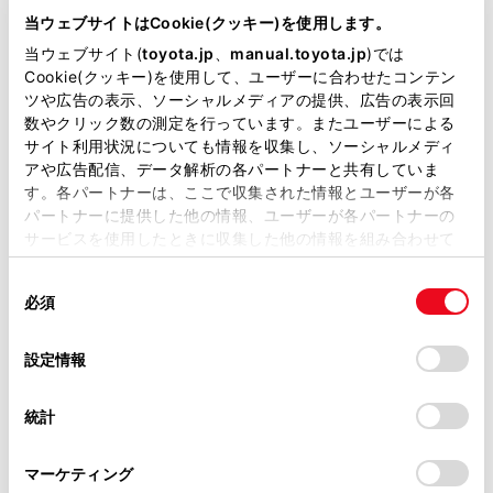
ッチしたページを表示します。
が掲載されているわけではありません。
当ウェブサイトはCookie(クッキー)を使用します。
掲載している取扱説明書はお客様の年式に合致しない場合
閲覧履歴管理画面を表示します。
当ウェブサイト(
toyota.jp
、
manual.toyota.jp
)では
があります。
Cookie(クッキー)を使用して、ユーザーに合わせたコンテン
管理画面でページの名称にタッチすると、タッチし
ツや広告の表示、ソーシャルメディアの提供、広告の表示回
たページを表示します。
取扱説明書は、弊社が著作権その他の知的財産権を保有し
数やクリック数の測定を行っています。またユーザーによる
ます。弊社の許可なく、取扱説明書の一部または全部を、
タブ管理画面を表示します。
サイト利用状況についても情報を収集し、ソーシャルメディ
複製、複写、改変もしくは配信等することはできません。
アや広告配信、データ解析の各パートナーと共有していま
管理画面でタブ名称にタッチすると、タッチしたタ
す。各パートナーは、ここで収集された情報とユーザーが各
当サイトの利用、または利用できなかったことにより万一
ブを表示します。
パートナーに提供した他の情報、ユーザーが各パートナーの
損害が生じても、弊社は一切責任を負いません。
設定画面を表示します。
サービスを使用したときに収集した他の情報を組み合わせて
掲載内容は予告なく変更、またはサービスを中止すること
使用することがあります。当ウェブサイトの使用を続行する
があります。
同
とCookie(クッキー)に同意したこととなります。
知識
必須
意
当サイト（取扱説明書）では、利便性向上のためにお客様
の
「すべてのCookieを許可」をクリックすることで、お客様の
の閲覧履歴、検索履歴を保持しています。削除を希望され
ページの読み込み状況は、ツールバー背景
選
デバイスにすべてのCookie(クッキー)が保存されることに同
設定情報
る方は、当社のお客様相談窓口（0800-700-7700）までご
択
意したことになります。Cookie(クッキー)のオプトアウト、
色の変化で確認することができます。
連絡ください。
設定の変更、同意を撤回したりするにあたっては、当社の
統計
ページ上のテキストを長押しするとコピー
「
Cookie（クッキー）情報の取り扱いについて
お車に関するお問い合わせ・ご相談は
」をご覧くだ
さい。
範囲を指定することができ、コピーボタン
https://toyota.jp/faq/?
マーケティング
site_domain=default#otoiawase
までお願いします。
を押すとテキストがコピーされた状態にな