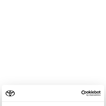
1つ前のページへ戻ります。
次のページへ進みます。
ページのURL を表示します。
URLを入力すると、入力したページを表示します。
表示しているページを再読み込みします。
ページの読み込み中はボタンが[
]に変わります。[
]にタッチすると、ページの読み込みを中断しま
す。
ご利用の条件
ホームページを表示します。
ブックマーク管理画面を表示します。
管理画面でブックマークの名称にタッチすると、タ
当サイトには、全ての取扱説明書及び補足資料、正誤表等