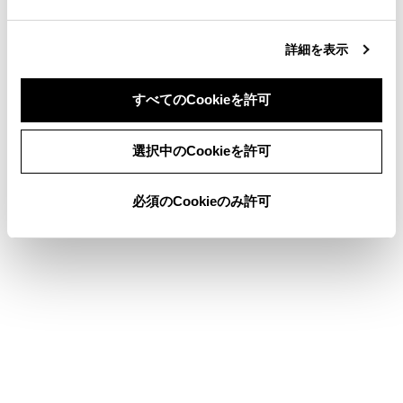
ります。このときにURL 表示部にタッチす
ると、コピーしたテキストを貼り付けるこ
詳細を表示
とができます。
すべてのCookieを許可
同意しない
同意する
ブックマークを管理する
選択中のCookieを許可
閲覧履歴を管理する
必須のCookieのみ許可
タブを管理する
Web ブラウザ機能の設定をする