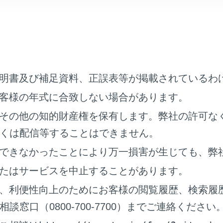
テムを過信せず、運転者は常に自らの責任で周囲の状況を把握
テムを正しく作動させるために
ことを必ずお守りください。お守りいただかないと、思わぬ事
メラに傷を付けたりせずに、常にきれいにしておいてください
明書及び補足資料、正誤表等が掲載されているわ
メラ付近に市販の電装部品（字光式ナンバープレート、フォグ
。
客様の年式に合致しない場合があります。
メラ周辺へ衝撃を与えないでください。衝撃を受けた際はトヨ
その他の知的財産権を保有します。弊社の許可な
くは配信等することはできません。
メラを分解・改造・塗装しないでください。
できなかったことにより万一損害が生じても、弊
メラにアクセサリー・ステッカーを付けないでください。
たはサービスを中止することがあります。
アバンパーに市販の保護パーツ（バンパートリム等）を取り付
、利便性向上のためにお客様の閲覧履歴、検索履
正なタイヤ空気圧を維持してください。
窓口（0800-700-7700）までご連絡ください