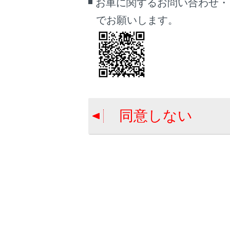
お車に関するお問い合わせ・
バ
でお願いします。
RC
次の
おそ
上
ト
同意しない
RCDの表
システム
歩行者を