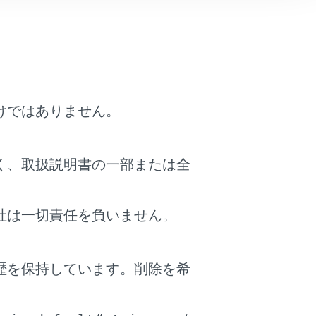
し、安全運転を心がけてください。
故につながるおそれがあり危険です。
。
けではありません。
ランプ等）を取り付けないでくださ
タ販売店で点検を受けてください。
く、取扱説明書の一部または全
社は一切責任を負いません。
けないでください。
歴を保持しています。削除を希
。