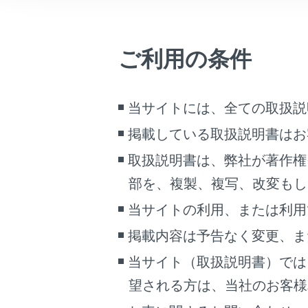
シス
こんなときは
シス
ブックマーク
次の
ご利用の条件
あとで読む
カ
PDFで見る
当サイトには、全ての取扱説
カ
車両
い
掲載している取扱説明書はお
マルチメディア
カ
取扱説明書は、弊社が著作権
画面表示設定
部を、複製、複写、改変もし
カ
個人情報の取扱いについて
当サイトの利用、または利用
カ
サイト利用について
掲載内容は予告なく変更、ま
お問い合わせ
リ
当サイト（取扱説明書）では
適
望される方は、当社のお客様相談