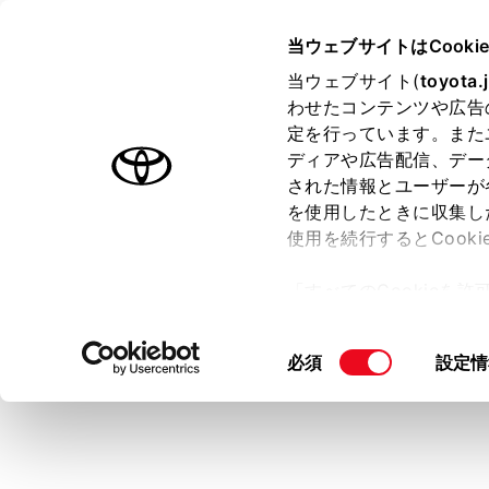
VOXY HEV
取扱説明書
当ウェブサイトはCooki
運転
運転支援
当ウェブサイト(
toyota.
ホーム
わせたコンテンツや広告
RCD
定を行っています。また
はじめに
ディアや広告配信、デー
された情報とユーザーが
安全・安心のために
メニュー
を使用したときに収集し
走行に関する情報表示
使用を続行するとCook
運転する前に
車両後退時
「すべてのCookieを
ます。
運転
ー)が保存されることに同
室内装備・機能
更、同意を撤回したりす
警告
同
必須
設定情
マルチメディア
て
」をご覧ください。
意
お手入れのしかた
安全
の
万一の場合には
選
本シ
択
車両情報