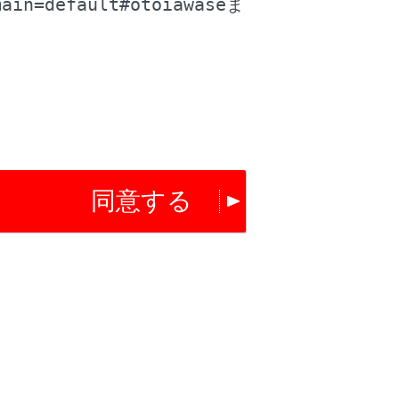
main=default#otoiawase
ま
動しないことがあり思わぬ事故につながる
同意する