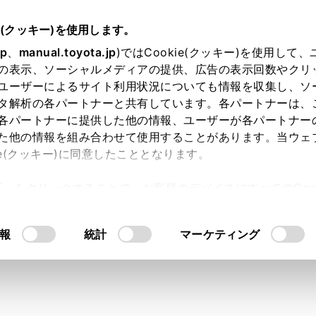
e(クッキー)を使用します。
装置について
jp
、
manual.toyota.jp
)ではCookie(クッキー)を使用して
の表示、ソーシャルメディアの提供、広告の表示回数やクリ
（リヤカメラディテクション）
ユーザーによるサイト利用状況についても情報を収集し、ソ
タ解析の各パートナーと共有しています。各パートナーは、
各パートナーに提供した他の情報、ユーザーが各パートナー
た他の情報を組み合わせて使用することがあります。当ウェ
ie(クッキー)に同意したこととなります。
、リヤカメラが後方の歩行者を検知すると、ブザーとマルチメ
許可」をクリックすることで、お客様のデバイスにすべてのCook
意したことになります。Cookie(クッキー)のオプトアウト
るにあたっては、当社の「
Cookie（クッキー）情報の取り
報
統計
マーケティング
にお使いいただくために
ステムは認識性能・制御性能に限界があります。