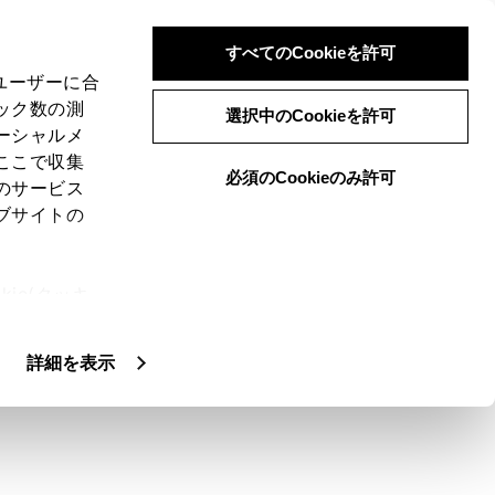
すべてのCookieを許可
、ユーザーに合
ック数の測
選択中のCookieを許可
ーシャルメ
ここで収集
必須のCookieのみ許可
のサービス
ブサイトの
ディア画面上の表示により注意喚起を行い
ie(クッキ
、設定の変
扱いについ
詳細を表示