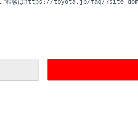
https://toyota.jp/faq/?site_do
ご相談は
ックドアを完全に閉めてください。
Dの機能をOFFにするとき
ときはシステムをOFFにしてください。RCD機能が正常に作
れがあり危険です。
記の内容が守られないとき
ヨタ純正品以外のサスペンションを取り付けたとき
示
を作動させるには
検知した場合