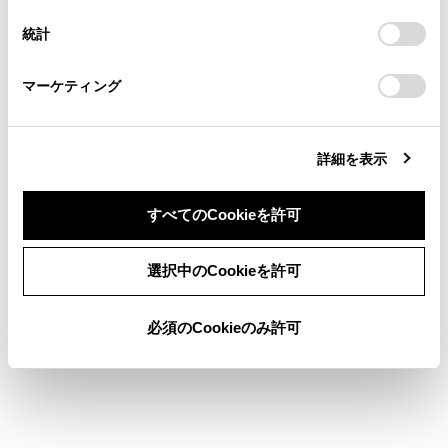
連絡ください。
設定の変更、同意を撤回したりするにあたっては、当社の
的に無操作を続けた場合には、システムが作動
統計
「
Cookie（クッキー）情報の取り扱いについて
お車に関するお問い合わせ・ご相談は
」をご覧くだ
することがあります。また、運転者が異常状態
さい。
https://toyota.jp/faq/?
であっても、ハンドルにもたれかかるなどシス
マーケティング
site_domain=default#otoiawase
までお願いします。
テムが手放し運転と判断できない場合は、シス
テムが作動しないことがあります。
詳細を表示
ドライバーモニター
が正常に作動しないお
それがある状況：→
ドライバーモニターが正
すべてのCookieを許可
常に作動しないおそれがある状況
同意しない
同意する
選択中のCookieを許可
システム概要
必須のCookieのみ許可
警告1フェーズ
警告2フェーズ