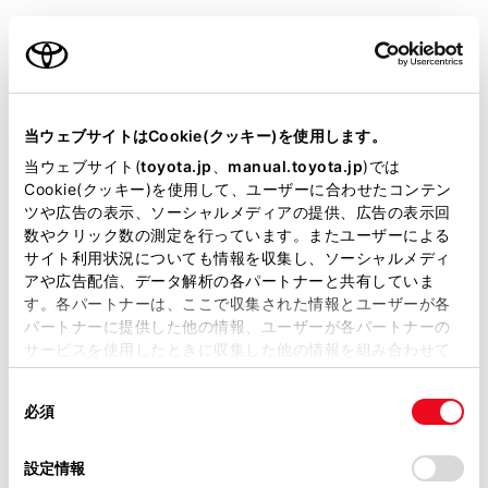
回避を支援、あるいは衝突被害の軽減に寄与す
ご利用の条件
ることを目的としていますが、その効果はさま
ざまな条件によりかわります。そのため、常に
同じ性能を発揮できるものではありません。ま
当サイトには、全ての取扱説明書及び補足資料、正誤表等
た、作動には条件があり、作動条件を満たさな
が掲載されているわけではありません。
当ウェブサイトはCookie(クッキー)を使用します。
い場合は作動しません。
掲載している取扱説明書はお客様の年式に合致しない場合
当ウェブサイト(
toyota.jp
、
manual.toyota.jp
)では
があります。
Cookie(クッキー)を使用して、ユーザーに合わせたコンテン
システム作動後、異常から復帰できた場合に
ツや広告の表示、ソーシャルメディアの提供、広告の表示回
取扱説明書は、弊社が著作権その他の知的財産権を保有し
は、速やかに運転を再開するか、路肩へ避難
数やクリック数の測定を行っています。またユーザーによる
ます。弊社の許可なく、取扱説明書の一部または全部を、
し、三角表示板および発炎筒を設置して後続車
サイト利用状況についても情報を収集し、ソーシャルメディ
複製、複写、改変もしくは配信等することはできません。
両に停車していることをお知らせください。
アや広告配信、データ解析の各パートナーと共有していま
す。各パートナーは、ここで収集された情報とユーザーが各
当サイトの利用、または利用できなかったことにより万一
システム作動後、同乗者は運転者への救護措置
パートナーに提供した他の情報、ユーザーが各パートナーの
損害が生じても、弊社は一切責任を負いません。
サービスを使用したときに収集した他の情報を組み合わせて
をはじめとした必要な危険防止措置をとり、路
掲載内容は予告なく変更、またはサービスを中止すること
使用することがあります。当ウェブサイトの使用を続行する
側帯やガードレールの外側などの安全な場所に
があります。
同
とCookie(クッキー)に同意したこととなります。
すみやかに退避してください。
必須
意
当サイト（取扱説明書）では、利便性向上のためにお客様
の
「すべてのCookieを許可」をクリックすることで、お客様の
の閲覧履歴、検索履歴を保持しています。削除を希望され
本システムは運転者の異常をハンドルの操作状
選
デバイスにすべてのCookie(クッキー)が保存されることに同
設定情報
る方は、当社のお客様相談窓口（0800-700-7700）までご
態などで判断しています。正常な運転者が意図
択
意したことになります。Cookie(クッキー)のオプトアウト、