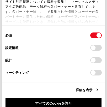
サイト利用状況についても情報を収集し、ソーシャルメディ
複製、複写、改変もしくは配信等することはできません。
水位がフロアを超えて時間が経過すると、電気
アや広告配信、データ解析の各パートナーと共有していま
す。各パートナーは、ここで収集された情報とユーザーが各
当サイトの利用、または利用できなかったことにより万一
装置が損傷し、パワーウインドウやパワースラ
パートナーに提供した他の情報、ユーザーが各パートナーの
損害が生じても、弊社は一切責任を負いません。
イドドアが作動しなくなったり、エンジンが停
サービスを使用したときに収集した他の情報を組み合わせて
止し、車が移動できなくなるおそれがありま
掲載内容は予告なく変更、またはサービスを中止すること
使用することがあります。当ウェブサイトの使用を続行する
す。
があります。
同
とCookie(クッキー)に同意したこととなります。
必須
意
当サイト（取扱説明書）では、利便性向上のためにお客様
緊急脱出用ハンマー
の使用について
の
「すべてのCookieを許可」をクリックすることで、お客様の
の閲覧履歴、検索履歴を保持しています。削除を希望され
選
デバイスにすべてのCookie(クッキー)が保存されることに同
設定情報
合わせガラスは、緊急脱出用ハンマーで割るこ
る方は、当社のお客様相談窓口（0800-700-7700）までご
択
意したことになります。Cookie(クッキー)のオプトアウト、
連絡ください。
とができません。
設定の変更、同意を撤回したりするにあたっては、当社の
統計
「
Cookie（クッキー）情報の取り扱いについて
お車に関するお問い合わせ・ご相談は
」をご覧くだ
この車両のドアガラスに合わせガラスは使用さ
さい。
https://toyota.jp/faq/?
れていません。
マーケティング
site_domain=default#otoiawase
までお願いします。
警告
詳細を表示
走行中の警告
冠水路または冠水のおそれがある道路は、走行し
すべてのCookieを許可