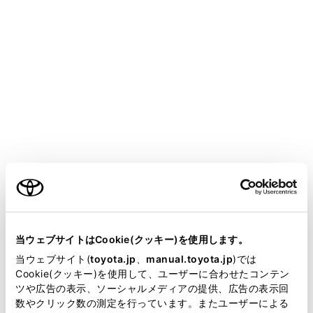
ドアを開けることができない場合、パワーウインドウ
スイッチでドアガラスを開けて避難経路を確保してく
ださい。
ドアガラスが開けられる場合、窓から車外に出てくだ
さい。
水没によりドアおよびドアガラスを開けることができ
ない場合、落ち着いて車内外の水圧差がなくなるまで
車内が浸水するのを待ってからドアを開けて車外に出
てください。
ご利用の条件
車外の水位がドア高さの半分を超えると、水圧で車内
からドアを開けることができなくなります。
当サイトには、全ての取扱説明書及び補足資料、正誤表等
が掲載されているわけではありません。
当ウェブサイトはCookie(クッキー)を使用します。
掲載している取扱説明書はお客様の年式に合致しない場合
当ウェブサイト(
toyota.jp
、
manual.toyota.jp
)では
知識
があります。
Cookie(クッキー)を使用して、ユーザーに合わせたコンテン
ツや広告の表示、ソーシャルメディアの提供、広告の表示回
取扱説明書は、弊社が著作権その他の知的財産権を保有し
数やクリック数の測定を行っています。またユーザーによる
水位がフロアを超えると
ます。弊社の許可なく、取扱説明書の一部または全部を、