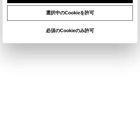
ないでください。車両が故障して動かなくなり、
同意しない
同意する
水没や漂流から死亡につながるおそれがありま
選択中のCookieを許可
す。
必須のCookieのみ許可
合わせて見られているページ
パンクしたときは（応急用タイヤ装着車）
けん引について
警告メッセージが表示されたときは
このページは役に立ちましたか？