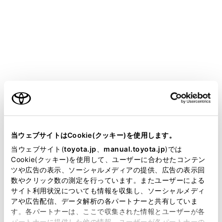
VOXY
取扱説明書
運転する前に
ドアガラスの開閉
パワーウインドウ
ご利用の条件
メニュー
当サイトには、全ての取扱説明書及び補足資料、正誤表等
が掲載されているわけではありません。
当ウェブサイトはCookie(クッキー)を使用します。
ドアガラスを開閉するには
掲載している取扱説明書はお客様の年式に合致しない場合
当ウェブサイト(
toyota.jp
、
manual.toyota.jp
)では
があります。
Cookie(クッキー)を使用して、ユーザーに合わせたコンテン
ツや広告の表示、ソーシャルメディアの提供、広告の表示回
取扱説明書は、弊社が著作権その他の知的財産権を保有し
誤操作を防止するには（ウインドウロックスイ
数やクリック数の測定を行っています。またユーザーによる
ッチ）
ます。弊社の許可なく、取扱説明書の一部または全部を、
サイト利用状況についても情報を収集し、ソーシャルメディ
複製、複写、改変もしくは配信等することはできません。
アや広告配信、データ解析の各パートナーと共有していま
す。各パートナーは、ここで収集された情報とユーザーが各
当サイトの利用、または利用できなかったことにより万一
パートナーに提供した他の情報、ユーザーが各パートナーの