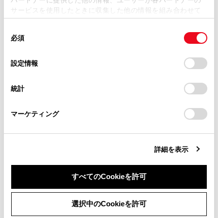
損害が生じても、弊社は一切責任を負いません。
サービスを使用したときに収集した他の情報を組み合わせて
掲載内容は予告なく変更、またはサービスを中止すること
使用することがあります。当ウェブサイトの使用を続行する
があります。
同
とCookie(クッキー)に同意したこととなります。
必須
意
合わせて見られているページ
当サイト（取扱説明書）では、利便性向上のためにお客様
の
「すべてのCookieを許可」をクリックすることで、お客様の
の閲覧履歴、検索履歴を保持しています。削除を希望され
選
デバイスにすべてのCookie(クッキー)が保存されることに同
設定情報
る方は、当社のお客様相談窓口（0800-700-7700）までご
スマートエントリー＆スタートシステム
択
意したことになります。Cookie(クッキー)のオプトアウト、
連絡ください。
設定の変更、同意を撤回したりするにあたっては、当社の
キー
統計
「
Cookie（クッキー）情報の取り扱いについて
お車に関するお問い合わせ・ご相談は
」をご覧くだ
マイセッティング
さい。
https://toyota.jp/faq/?
マーケティング
site_domain=default#otoiawase
までお願いします。
このページは役に立ちましたか？
詳細を表示
すべてのCookieを許可
はい
いいえ
同意しない
同意する
選択中のCookieを許可