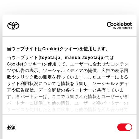
VELLFIRE HEV
取扱説明書
ご利用の条件
当サイトには、全ての取扱説明書及び補足資料、正誤表等
ビジュアル検索
さくいん検索
よくある
が掲載されているわけではありません。
当ウェブサイトはCookie(クッキー)を使用します。
お問い合わせ
掲載している取扱説明書はお客様の年式に合致しない場合
当ウェブサイト(
toyota.jp
、
manual.toyota.jp
)では
があります。
Cookie(クッキー)を使用して、ユーザーに合わせたコンテン
緊急対応一覧
警告灯/表示灯一覧
ツや広告の表示、ソーシャルメディアの提供、広告の表示回
取扱説明書は、弊社が著作権その他の知的財産権を保有し
数やクリック数の測定を行っています。またユーザーによる
ます。弊社の許可なく、取扱説明書の一部または全部を、
サイト利用状況についても情報を収集し、ソーシャルメディ
複製、複写、改変もしくは配信等することはできません。
アや広告配信、データ解析の各パートナーと共有していま
閲覧履歴
す。各パートナーは、ここで収集された情報とユーザーが各
当サイトの利用、または利用できなかったことにより万一
パートナーに提供した他の情報、ユーザーが各パートナーの
損害が生じても、弊社は一切責任を負いません。
サービスを使用したときに収集した他の情報を組み合わせて
履歴がありません
掲載内容は予告なく変更、またはサービスを中止すること
使用することがあります。当ウェブサイトの使用を続行する
があります。
同
とCookie(クッキー)に同意したこととなります。
必須
意
当サイト（取扱説明書）では、利便性向上のためにお客様
の
「すべてのCookieを許可」をクリックすることで、お客様の
の閲覧履歴、検索履歴を保持しています。削除を希望され