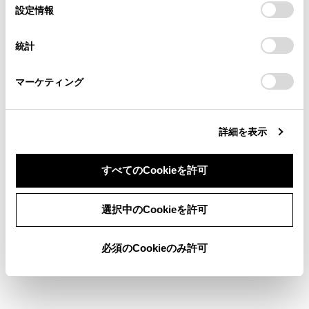
選
デバイスにすべてのCookie(クッキー)が保存されることに同
設定情報
る方は、当社のお客様相談窓口（0800-700-7700）までご
択
検索履歴
意したことになります。Cookie(クッキー)のオプトアウト、
連絡ください。
設定の変更、同意を撤回したりするにあたっては、当社の
統計
「
Cookie（クッキー）情報の取り扱いについて
お車に関するお問い合わせ・ご相談は
」をご覧くだ
履歴がありません
さい。
https://toyota.jp/faq/?
マーケティング
site_domain=default#otoiawase
までお願いします。
詳細を表示
ブックマーク
あとで読む
すべてのCookieを許可
個人情報の取扱いについて
同意しない
同意する
サイト利用について
選択中のCookieを許可
お問い合わせ
©1995-2026 TOYOTA MOTOR CORPORATION. ALL RIGHTS RESERVED.
必須のCookieのみ許可