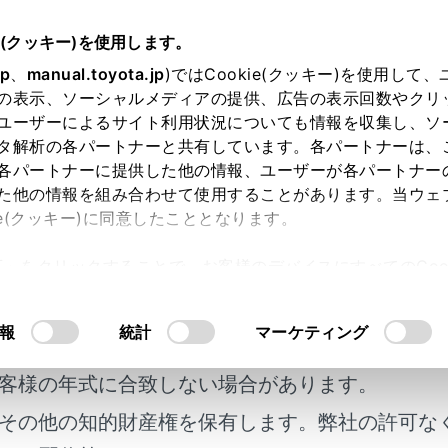
e(クッキー)を使用します。
ハンズフリー電話
電話のかけ方
jp
、
manual.toyota.jp
)ではCookie(クッキー)を使用して
の表示、ソーシャルメディアの提供、広告の表示回数やクリ
ッチダイヤルから電話をかけ
ユーザーによるサイト利用状況についても情報を収集し、ソ
タ解析の各パートナーと共有しています。各パートナーは、
各パートナーに提供した他の情報、ユーザーが各パートナー
た他の情報を組み合わせて使用することがあります。当ウェ
ie(クッキー)に同意したこととなります。
話番号をワンタッチダイヤルに登録することで、簡単な操作で
許可」をクリックすることで、お客様のデバイスにすべてのCook
でも使用できます。
意したことになります。Cookie(クッキー)のオプトアウト
ニューの
[‍
‍]
にタッチします。
るにあたっては、当社の「
Cookie（クッキー）情報の取り
報
統計
マーケティング
チダイヤル‍]
にタッチします。
明書及び補足資料、正誤表等が掲載されているわ
を選択します。
客様の年式に合致しない場合があります。
話番号にタッチします。
その他の知的財産権を保有します。弊社の許可な