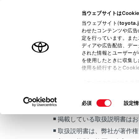
SIENTA HEV
取扱説明書
当ウェブサイトはCooki
マルチメディア
当ウェブサイト(
toyota.
ホーム
わせたコンテンツや広告
ワンタ
定を行っています。また
はじめに
ディアや広告配信、デー
された情報とユーザーが
安全・安心のために
を使用したときに収集し
走行に関する情報表示
使用を続行するとCook
運転する前に
よくかける電
「すべてのCookieを
ご利用の条件
ヤルは走行中
運転
ー)が保存されることに同
室内装備・機能
メインメ
更、同意を撤回したりす
同
必須
設定情
マルチメディア
[‍ワンタッ
て
」をご覧ください。
当サイトには、全ての取扱説
意
お手入れのしかた
通話相手
の
掲載している取扱説明書はお
万一の場合には
選
希望の電
取扱説明書は、弊社が著作権
択
車両情報