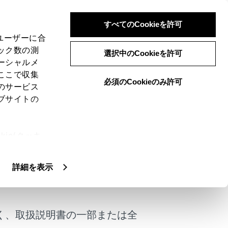
すべてのCookieを許可
、ユーザーに合
ック数の測
る
選択中のCookieを許可
ーシャルメ
ここで収集
必須のCookieのみ許可
のサービス
ブサイトの
電話をかけることができます。ワンタッチダイ
ie(クッキ
、設定の変
扱いについ
詳細を表示
けではありません。
く、取扱説明書の一部または全