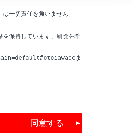
社は一切責任を負いません。
歴を保持しています。削除を希
。
main=default#otoiawase
ま
同意する