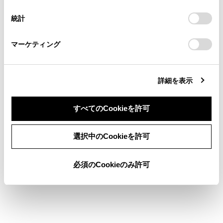
択
意したことになります。Cookie(クッキー)のオプトアウト、
WPSでサポートされてい
連絡ください。
設定の変更、同意を撤回したりするにあたっては、当社の
る機器のみ接続できます。
統計
「
Cookie（クッキー）情報の取り扱いについて
お車に関するお問い合わせ・ご相談は
」をご覧くだ
さい。
https://toyota.jp/faq/?
マーケティング
site_domain=default#otoiawase
までお願いします。
マルチメディアシステムの設定によってはメッセ
ージが表示されます。画面の案内にしたがって操
作してください。
詳細を表示
知識
すべてのCookieを許可
®
設定変更時には、Wi-Fi
Hotspot機能を再起動
同意しない
同意する
選択中のCookieを許可
®
する必要があるため、Wi-Fi
接続されている
機器はすべて切断されます。
必須のCookieのみ許可
関連リンク
Wi-Fi®機器使用上の留意事項