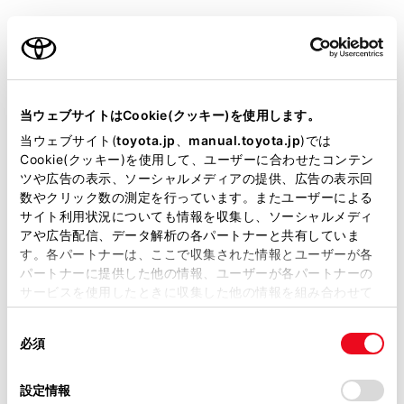
設定項目
内容
ご利用の条件
®
[‍Hotspot‍]
Wi-Fi
Hotspot機能の
ON/OFFを設定できます。
当サイトには、全ての取扱説明書及び補足資料、正誤表等
が掲載されているわけではありません。
当ウェブサイトはCookie(クッキー)を使用します。
[‍パスワード‍]
アクセスポイントのパスワー
掲載している取扱説明書はお客様の年式に合致しない場合
当ウェブサイト(
toyota.jp
、
manual.toyota.jp
)では
ドを変更できます。
があります。
Cookie(クッキー)を使用して、ユーザーに合わせたコンテン
ツや広告の表示、ソーシャルメディアの提供、広告の表示回
取扱説明書は、弊社が著作権その他の知的財産権を保有し
数やクリック数の測定を行っています。またユーザーによる
[‍セキュリティ‍]
アクセスポイントのセキュリ
ます。弊社の許可なく、取扱説明書の一部または全部を、
サイト利用状況についても情報を収集し、ソーシャルメディ
ティ方法を変更できます。
複製、複写、改変もしくは配信等することはできません。
アや広告配信、データ解析の各パートナーと共有していま
す。各パートナーは、ここで収集された情報とユーザーが各
当サイトの利用、または利用できなかったことにより万一
[‍かんたん接続
簡単設定によるアクセスポイ
パートナーに提供した他の情報、ユーザーが各パートナーの
損害が生じても、弊社は一切責任を負いません。
（WPSプッシュ方
ントへの接続を受付します。
サービスを使用したときに収集した他の情報を組み合わせて
掲載内容は予告なく変更、またはサービスを中止すること
式）‍]
使用することがあります。当ウェブサイトの使用を続行する
接続台数が上限の場合、選
があります。
同
とCookie(クッキー)に同意したこととなります。
択できません。
必須
意
当サイト（取扱説明書）では、利便性向上のためにお客様
受付時間を過ぎると接続で
の
「すべてのCookieを許可」をクリックすることで、お客様の
の閲覧履歴、検索履歴を保持しています。削除を希望され
きません。
選
デバイスにすべてのCookie(クッキー)が保存されることに同
設定情報
る方は、当社のお客様相談窓口（0800-700-7700）までご