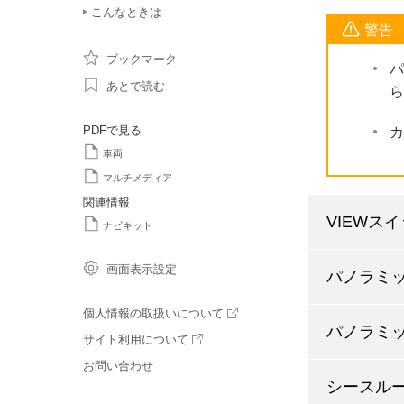
こんなときは
警告
ブックマーク
パ
あとで読む
ら
PDFで見る
カ
車両
マルチメディア
関連情報
VIEWス
ナビキット
画面表示設定
パノラミ
個人情報の取扱いについて
パノラミ
サイト利用について
お問い合わせ
シースル