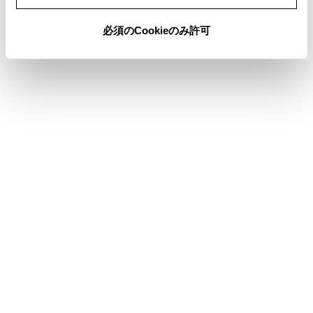
必須のCookieのみ許可
合わせて見られているページ
フロントデフロック
パノラミックビューモニター
ランプスイッチ
このページは役に立ちましたか？
はい
いいえ