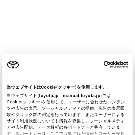
安全にお使いいただくために
安全運転を行う責任は運転者にあります。常に
周囲の状況を把握し、安全運転に努めてくださ
い。
ブラインドスポットモニターは、ドアミラーの
死角領域に入った車両の存在とその死角領域に
急速に接近してくる車両の存在を運転者に提供
する、補助的なシステムです。本システムだけ
で安全な車線変更の可否を判断できるものでは
ないため、システムを過信すると思わぬ事故に
当ウェブサイトはCookie(クッキー)を使用します。
つながり、重大な傷害におよぶか、最悪の場合
死亡につながるおそれがあります。
当ウェブサイト(
toyota.jp
、
manual.toyota.jp
)では
ご利用の条件
Cookie(クッキー)を使用して、ユーザーに合わせたコンテン
状況によっては本システムが有効に機能しない
ツや広告の表示、ソーシャルメディアの提供、広告の表示回
ことがあるため、運転者は自らの目視とミラー
数やクリック数の測定を行っています。またユーザーによる
による安全確認を行う必要があります。
当サイトには、全ての取扱説明書及び補足資料、正誤表等
サイト利用状況についても情報を収集し、ソーシャルメディ
が掲載されているわけではありません。
アや広告配信、データ解析の各パートナーと共有していま
停車時警報機能は、停車中に接近してくる車両
す。各パートナーは、ここで収集された情報とユーザーが各