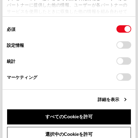
掲載している取扱説明書はお客様の年式に合致しない場合
や自転車の存在を乗員に提供する補助的なシス
パートナーに提供した他の情報、ユーザーが各パートナーの
があります。
テムです。本システムだけで安全を判断できる
サービスを使用したときに収集した他の情報を組み合わせて
使用することがあります。当ウェブサイトの使用を続行する
取扱説明書は、弊社が著作権その他の知的財産権を保有し
ものではないため、システムを過信すると思わ
同
とCookie(クッキー)に同意したこととなります。
ます。弊社の許可なく、取扱説明書の一部または全部を、
ぬ事故につながり、重大な傷害におよぶか最悪
必須
意
複製、複写、改変もしくは配信等することはできません。
の場合死亡につながるおそれがあります。
の
「すべてのCookieを許可」をクリックすることで、お客様の
当サイトの利用、または利用できなかったことにより万一
状況によっては本システムが有効に機能しない
選
デバイスにすべてのCookie(クッキー)が保存されることに同
設定情報
損害が生じても、弊社は一切責任を負いません。
ことがあるため、乗員は自らの目視とミラーに
択
意したことになります。Cookie(クッキー)のオプトアウト、
設定の変更、同意を撤回したりするにあたっては、当社の
よる安全確認を行う必要があります。
掲載内容は予告なく変更、またはサービスを中止すること
統計
「
Cookie（クッキー）情報の取り扱いについて
」をご覧くだ
があります。
さい。
マーケティング
システムの構成部品
同意しない
同意する
詳細を表示
ブラインドスポットモニターのON/OFFを切り
かえるには
すべてのCookieを許可
ブラインドスポットモニターの作動
選択中のCookieを許可